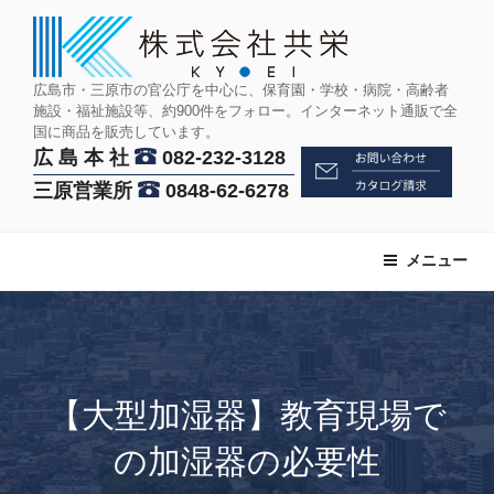
コ
ン
テ
ン
広島市・三原市の官公庁を中心に、保育園・学校・病院・高齢者
施設・福祉施設等、約900件をフォロー。インターネット通販で全
ツ
国に商品を販売しています。
へ
広 島 本 社
082-232-3128
ス
三原営業所
0848-62-6278
キ
ッ
プ
メニュー
【大型加湿器】教育現場で
の加湿器の必要性