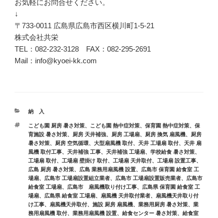
お気軽にお問合せください。
↓
〒733-0011 広島県広島市西区横川町1-5-21
株式会社共栄
TEL：082-232-3128 FAX：082-295-2691
Mail：info@kyoei-kk.com
カ
納 入
テ
タ
こども園 厨房 暑さ対策
、
こども園 熱中症対策
、
保育園 熱中症対策
、
保
ゴ
グ
育施設 暑さ対策
、
厨房 天井補強
、
厨房 工場扇
、
厨房 換気 扇風機
、
厨房
リ
暑さ対策
、
厨房 空気循環
、
大型扇風機 取付
、
天井 工場扇 取付
、
天井 扇
ー
風機 取付工事
、
天井補強 工事
、
天井補強 工場扇
、
学校給食 暑さ対策
、
工場扇 取付
、
工場扇 壁掛け 取付
、
工場扇 天井取付
、
工場扇 設置工事
、
広島 厨房 暑さ対策
、
広島 業務用扇風機 設置
、
広島市 保育園 給食室 工
場扇
、
広島市 工場扇設置組立業者
、
広島市 工場扇設置販売業者
、
広島市
給食室 工場扇
、
広島市 扇風機取り付け工事
、
広島県 保育園 給食室 工
場扇
、
広島県 給食室 工場扇
、
扇風機 天井取付業者
、
扇風機天井取り付
け工事
、
扇風機天井取付
、
施設 厨房 扇風機
、
業務用厨房 暑さ対策
、
業
務用扇風機 取付
、
業務用扇風機 設置
、
給食センター 暑さ対策
、
給食室