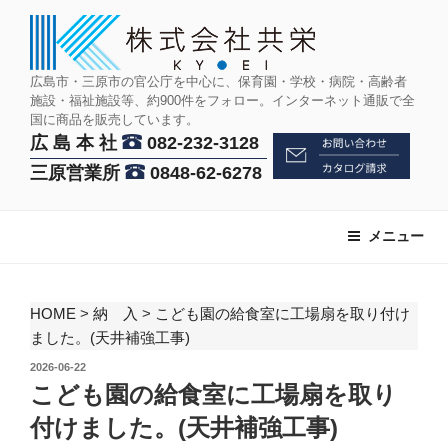
コ
ン
テ
ン
広島市・三原市の官公庁を中心に、保育園・学校・病院・高齢者
施設・福祉施設等、約900件をフォロー。インターネット通販で全
ツ
国に商品を販売しています。
へ
広 島 本 社
082-232-3128
ス
三原営業所
0848-62-6278
キ
ッ
プ
メニュー
HOME
>
納 入
>
こども園の給食室に工場扇を取り付け
ました。(天井補強工事)
投
2026-06-22
稿
こども園の給食室に工場扇を取り
日:
付けました。(天井補強工事)