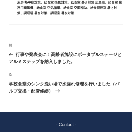
厨房 熱中症対策
、
給食室 換気対策
、
給食室 暑さ対策 広島県
、
給食室 業
務用扇風機
、
給食室 空気循環
、
給食室 空調補助
、
給食調理室 暑さ対
策
、
調理場 暑さ対策
、
調理室 暑さ対策
投
前
前
稿
の
行事や発表会に！高齢者施設にポータブルステージと
ナ
投
アルミステップを納入しました。
ビ
稿
ゲ
次
次
の
ー
学校食堂のシンク洗い場で水漏れ修理を行いました（バ
投
シ
ルブ交換・配管修繕）
稿
ョ
ン
- Contact -