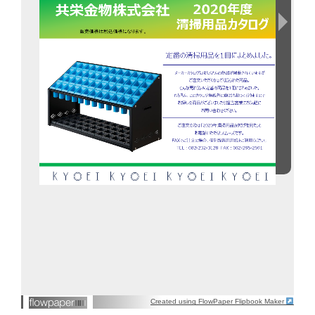
Created using FlowPaper Flipbook Maker