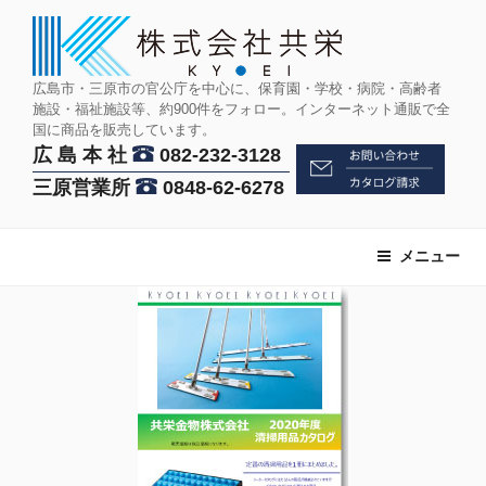
コ
ン
テ
ン
広島市・三原市の官公庁を中心に、保育園・学校・病院・高齢者
施設・福祉施設等、約900件をフォロー。インターネット通販で全
ツ
国に商品を販売しています。
へ
広 島 本 社
082-232-3128
ス
三原営業所
0848-62-6278
キ
ッ
プ
メニュー