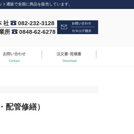
ット通販で全国に商品を販売しています。
本 社
082-232-3128
業所
0848-62-6278
・配管修繕）