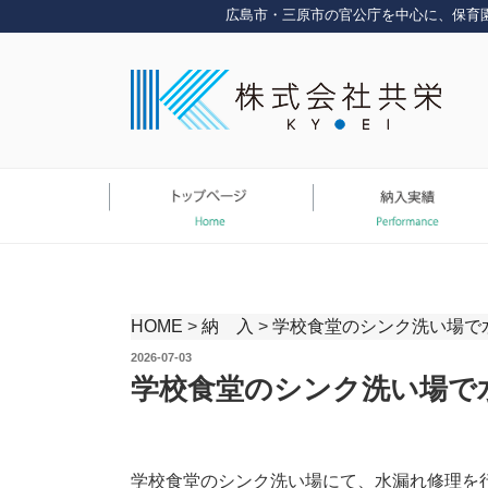
コ
広島市・三原市の官公庁を中心に、保育
ン
テ
ン
ツ
へ
ス
キ
ッ
プ
HOME
>
納 入
>
学校食堂のシンク洗い場で
投
2026-07-03
稿
学校食堂のシンク洗い場で
日:
学校食堂のシンク洗い場にて、水漏れ修理を