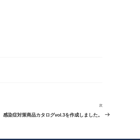
次
次
の
感染症対策商品カタログvol.3を作成しました。
投
稿