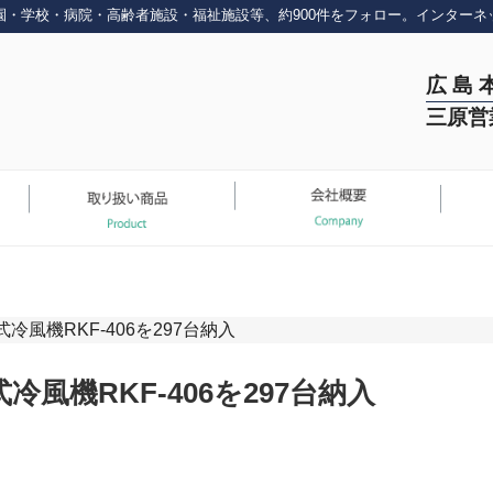
園・学校・病院・高齢者施設・福祉施設等、約900件をフォロー。インターネ
広 島 
三原営
風機RKF-406を297台納入
風機RKF-406を297台納入