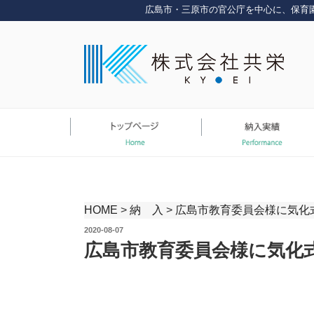
コ
広島市・三原市の官公庁を中心に、保育
ン
テ
ン
ツ
へ
ス
キ
ッ
プ
HOME
>
納 入
>
広島市教育委員会様に気化式冷
投
2020-08-07
稿
広島市教育委員会様に気化式冷
日: