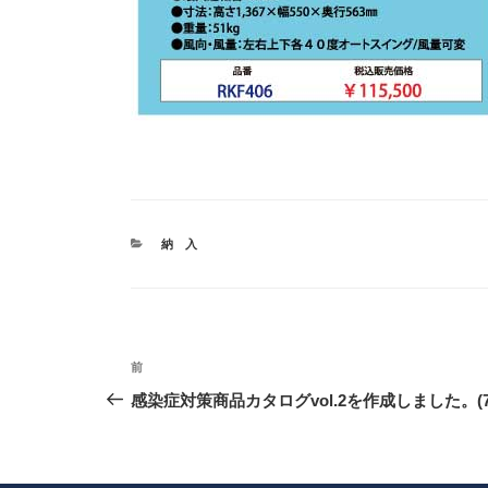
カ
納 入
テ
ゴ
リ
ー
投
前
前
稿
の
感染症対策商品カタログvol.2を作成しました。(7
ナ
投
ビ
稿
ゲ