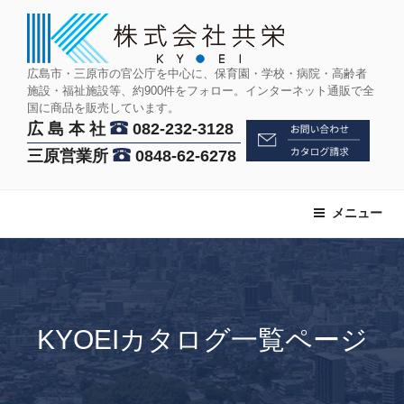
コ
ン
テ
ン
広島市・三原市の官公庁を中心に、保育園・学校・病院・高齢者
施設・福祉施設等、約900件をフォロー。インターネット通販で全
ツ
国に商品を販売しています。
へ
広 島 本 社
082-232-3128
ス
三原営業所
0848-62-6278
キ
ッ
プ
メニュー
KYOEIカタログ一覧ページ