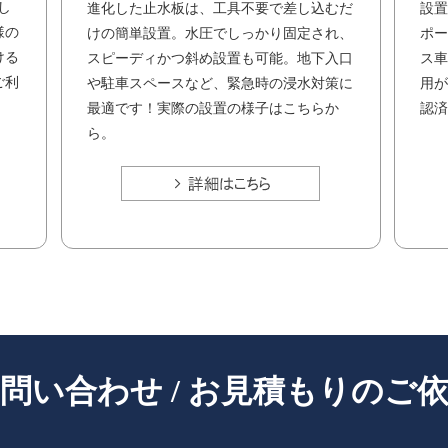
まし
設置
進化した止水板は、工具不要で差し込むだ
様の
ポー
けの簡単設置。水圧でしっかり固定され、
ける
ス車
スピーディかつ斜め設置も可能。地下入口
ご利
用が
や駐車スペースなど、緊急時の浸水対策に
認済
最適です！実際の設置の様子はこちらか
ら。
- Contact -
問い合わせ / お見積もりのご