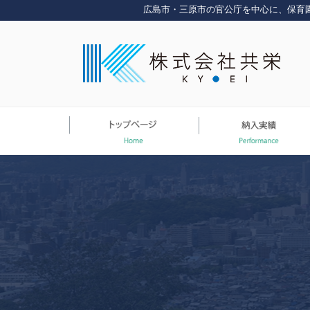
コ
広島市・三原市の官公庁を中心に、保育
ン
テ
ン
ツ
へ
ス
キ
ッ
プ