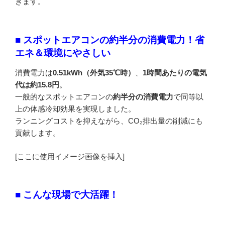
きます。
■ スポットエアコンの約半分の消費電力！省
エネ＆環境にやさしい
消費電力は
0.51kWh（外気35℃時）
、
1時間あたりの電気
代は約15.8円
。
一般的なスポットエアコンの
約半分の消費電力
で同等以
上の体感冷却効果を実現しました。
ランニングコストを抑えながら、CO₂排出量の削減にも
貢献します。
[ここに使用イメージ画像を挿入]
■ こんな現場で大活躍！