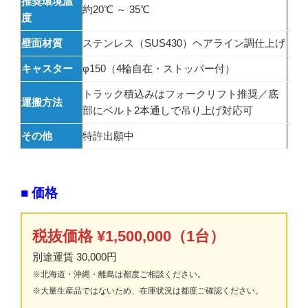
推奨環境温
約20℃ ～ 35℃
度
壁面材質
ステンレス（SUS430）ヘアライン調仕上げ
キャスター
φ150（4輪自在・ストッパー付）
トラック積込みはフォークリフト推奨／底
運搬方法
部にベルト2本通しで吊り上げ対応可
その他
特許出願中
■ 価格
税抜価格 ¥1,500,000（1台）
別途運賃 30,000円
※北海道・沖縄・離島は都度ご相談ください。
※大量生産品ではないため、在庫状況は都度ご確認ください。