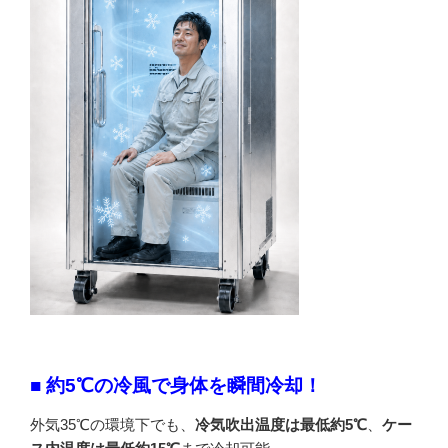
■ 約5℃の冷風で身体を瞬間冷却！
外気35℃の環境下でも、
冷気吹出温度は最低約5℃
、
ケー