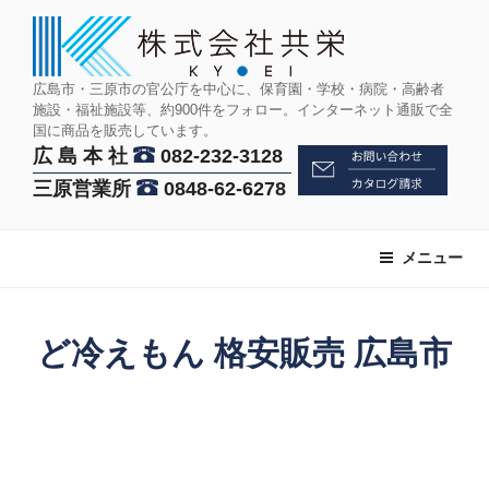
コ
ン
テ
ン
広島市・三原市の官公庁を中心に、保育園・学校・病院・高齢者
施設・福祉施設等、約900件をフォロー。インターネット通販で全
ツ
国に商品を販売しています。
へ
広 島 本 社
082-232-3128
ス
三原営業所
0848-62-6278
キ
ッ
プ
メニュー
ど冷えもん 格安販売 広島市