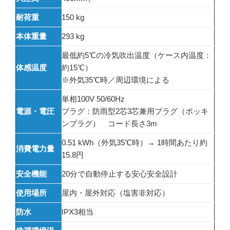
耐荷重
150 kg
本体重量
293 kg
最低約5℃の冷気吹出温度（ケース内温度：
体感温度
約15℃）
※外気35℃時／周辺環境による
単相100V 50/60Hz
電源・電圧
プラグ：防雨型2芯3芯兼用プラグ（ポッキ
ンプラグ） コード長さ3m
0.51 kWh（外気35℃時）→ 1時間あたり約
消費電力量
15.8円
安全機能
20分で自動停止する安心安全設計
使用場所
屋内・屋外対応（塩害非対応）
防水
IPX3相当