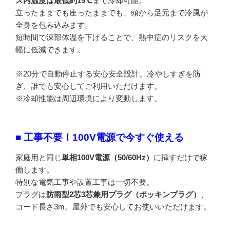
ス内温度は最低約15℃
まで冷却可能。
立ったままでも座ったままでも、頭から足元まで冷風が
全身を包み込みます。
短時間で深部体温を下げることで、熱中症のリスクを大
幅に低減できます。
※20分で自動停止する安心安全設計。冷やしすぎを防
ぎ、誰でも安心してご利用いただけます。
※冷却性能は周辺環境により変動します。
■ 工事不要！100V電源で今すぐ使える
家庭用と同じ
単相100V電源（50/60Hz）
に挿すだけで稼
働します。
特別な電気工事や設置工事は一切不要。
プラグは
防雨型2芯3芯兼用プラグ（ポッキンプラグ）
、
コード長さ3m。屋外でも安心してお使いいただけます。