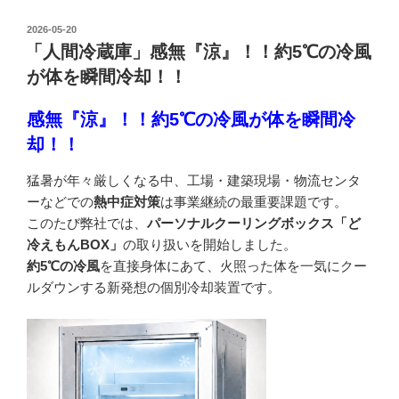
投
2026-05-20
稿
「人間冷蔵庫」感無『涼』！！約5℃の冷風
日:
が体を瞬間冷却！！
感無『涼』！！約5℃の冷風が体を瞬間冷
却！！
猛暑が年々厳しくなる中、工場・建築現場・物流センタ
ーなどでの
熱中症対策
は事業継続の最重要課題です。
このたび弊社では、
パーソナルクーリングボックス「ど
冷えもんBOX」
の取り扱いを開始しました。
約5℃の冷風
を直接身体にあて、火照った体を一気にクー
ルダウンする新発想の個別冷却装置です。