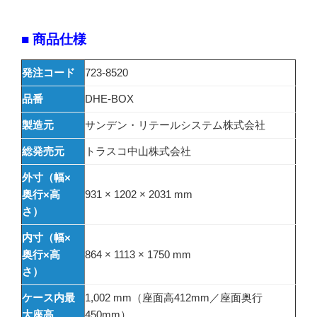
■ 商品仕様
発注コード
723-8520
品番
DHE-BOX
製造元
サンデン・リテールシステム株式会社
総発売元
トラスコ中山株式会社
外寸（幅×
奥行×高
931 × 1202 × 2031 mm
さ）
内寸（幅×
奥行×高
864 × 1113 × 1750 mm
さ）
ケース内最
1,002 mm（座面高412mm／座面奥行
大座高
450mm）