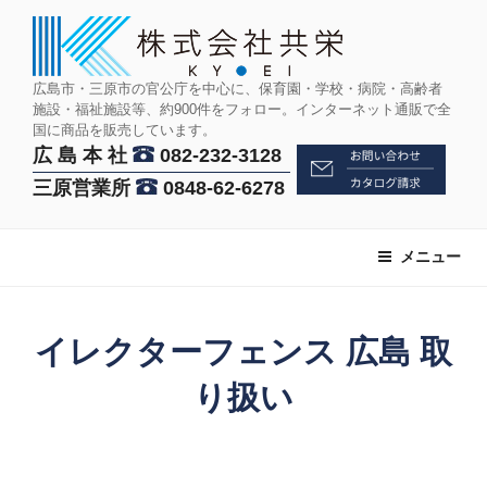
コ
ン
テ
ン
広島市・三原市の官公庁を中心に、保育園・学校・病院・高齢者
施設・福祉施設等、約900件をフォロー。インターネット通販で全
ツ
国に商品を販売しています。
へ
広 島 本 社
082-232-3128
ス
三原営業所
0848-62-6278
キ
ッ
プ
メニュー
イレクターフェンス 広島 取
り扱い