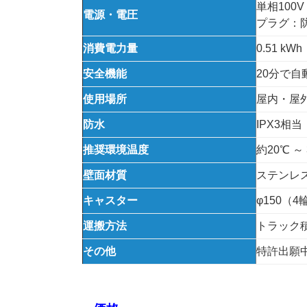
単相100V 
電源・電圧
プラグ：
消費電力量
0.51 k
安全機能
20分で
使用場所
屋内・屋
防水
IPX3相当
推奨環境温度
約20℃ ～
壁面材質
ステンレス
キャスター
φ150（
運搬方法
トラック
その他
特許出願