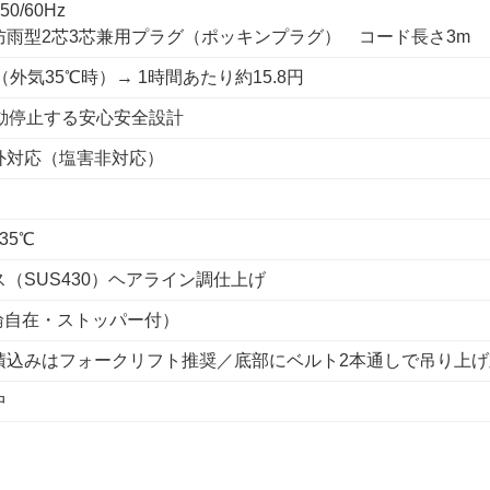
50/60Hz
防雨型2芯3芯兼用プラグ（ポッキンプラグ） コード長さ3m
Wh（外気35℃時）→ 1時間あたり約15.8円
自動停止する安心安全設計
外対応（塩害非対応）
 35℃
（SUS430）ヘアライン調仕上げ
4輪自在・ストッパー付）
積込みはフォークリフト推奨／底部にベルト2本通しで吊り上げ
中