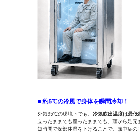
■ 約5℃の冷風で身体を瞬間冷却！
外気35℃の環境下でも、
冷気吹出温度は最低
立ったままでも座ったままでも、頭から足元
短時間で深部体温を下げることで、熱中症の