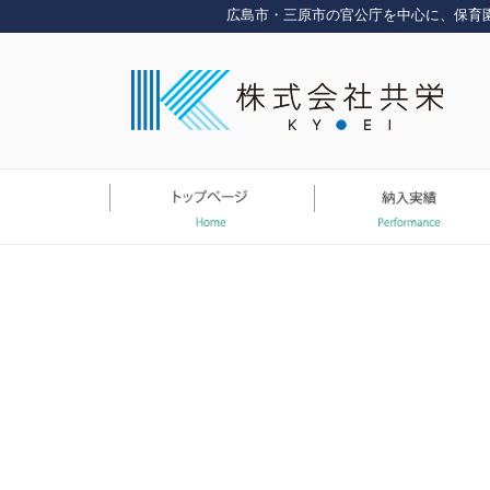
コ
広島市・三原市の官公庁を中心に、保育
ン
テ
ン
ツ
へ
ス
キ
ッ
プ