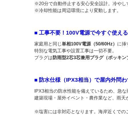
※20分で自動停止する安心安全設計。冷や
※冷却性能は周辺環境により変動します。
■ 工事不要！100V電源で今すぐ使える
家庭用と同じ
単相100V電源（50/60Hz）
に挿
特別な電気工事や設置工事は一切不要。
プラグは
防雨型2芯3芯兼用プラグ（ポッキン
■ 防水仕様（IPX3相当）で屋内外問
IPX3相当の防水性能を備えているため、急
建築現場・屋外イベント・農作業など、雨天
※塩害には非対応となります。海岸近くでの