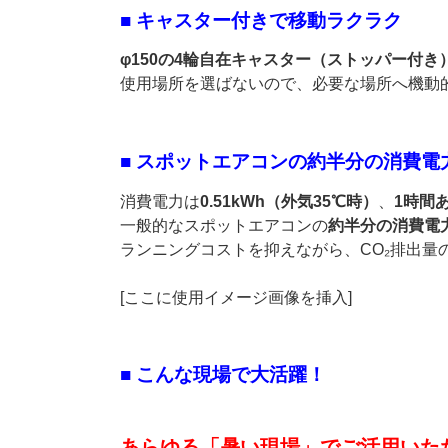
■ キャスター付きで移動ラクラク
φ150の4輪自在キャスター（ストッパー付き
使用場所を選ばないので、必要な場所へ機動
■ スポットエアコンの約半分の消費
消費電力は
0.51kWh（外気35℃時）
、
1時間
一般的なスポットエアコンの
約半分の消費電
ランニングコストを抑えながら、CO₂排出量
[ここに使用イメージ画像を挿入]
■ こんな現場で大活躍！
あらゆる「暑い現場」でご活用いた