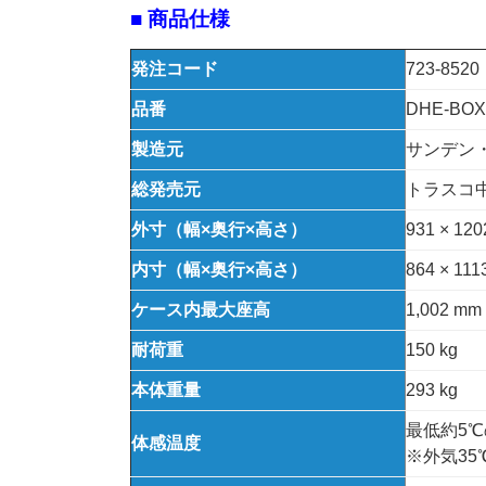
■ 商品仕様
発注コード
723-8520
品番
DHE-BOX
製造元
サンデン
総発売元
トラスコ
外寸（幅×奥行×高さ）
931 × 120
内寸（幅×奥行×高さ）
864 × 111
ケース内最大座高
1,002 
耐荷重
150 kg
本体重量
293 kg
最低約5
体感温度
※外気3