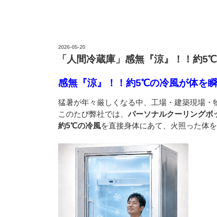
投
2026-05-20
稿
「人間冷蔵庫」感無『涼』！！約5
日:
感無『涼』！！約5℃の冷風が体を
猛暑が年々厳しくなる中、工場・建築現場・
このたび弊社では、
パーソナルクーリングボ
約5℃の冷風
を直接身体にあて、火照った体を