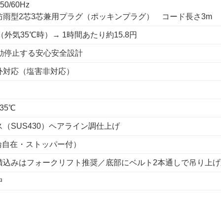
50/60Hz
防雨型2芯3芯兼用プラグ（ポッキンプラグ） コード長さ3m
Wh（外気35℃時）→ 1時間あたり約15.8円
自動停止する安心安全設計
外対応（塩害非対応）
 35℃
（SUS430）ヘアライン調仕上げ
4輪自在・ストッパー付）
積込みはフォークリフト推奨／底部にベルト2本通しで吊り上げ
中