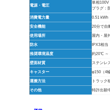
単相100V 
電源・電圧
プラグ：
消費電力量
0.51 k
安全機能
20分で
使用場所
屋内・屋
防水
IPX3相当
推奨環境温度
約20℃ ～
壁面材質
ステンレス
キャスター
φ150（
運搬方法
トラック
その他
特許出願