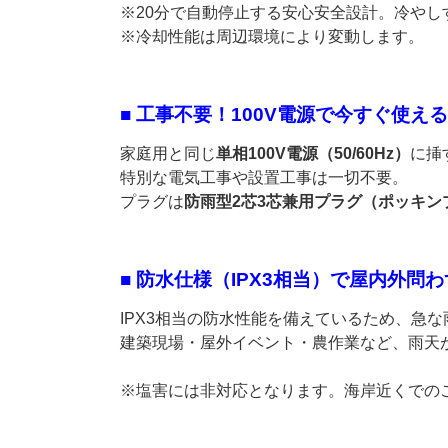
※20分で自動停止する安心安全設計。冷や
※冷却性能は周辺環境により変動します。
■ 工事不要！100V電源で今すぐ使える
家庭用と同じ
単相100V電源（50/60Hz）
に挿
特別な電気工事や設置工事は一切不要。
プラグは
防雨型2芯3芯兼用プラグ（ポッキン
■ 防水仕様（IPX3相当）で屋内外問
IPX3相当の防水性能を備えているため、急
建築現場・屋外イベント・農作業など、雨天
※塩害には非対応となります。海岸近くでの