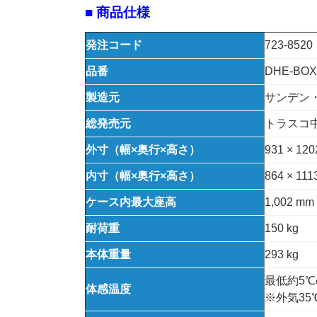
■ 商品仕様
発注コード
723-8520
品番
DHE-BOX
製造元
サンデン
総発売元
トラスコ
外寸（幅×奥行×高さ）
931 × 120
内寸（幅×奥行×高さ）
864 × 111
ケース内最大座高
1,002 
耐荷重
150 kg
本体重量
293 kg
最低約5
体感温度
※外気3