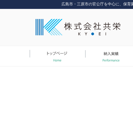
コ
広島市・三原市の官公庁を中心に、保育
ン
テ
ン
ツ
へ
ス
キ
ッ
プ