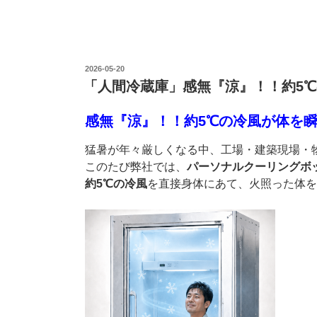
投
2026-05-20
稿
「人間冷蔵庫」感無『涼』！！約5
日:
感無『涼』！！約5℃の冷風が体を
猛暑が年々厳しくなる中、工場・建築現場・
このたび弊社では、
パーソナルクーリングボ
約5℃の冷風
を直接身体にあて、火照った体を