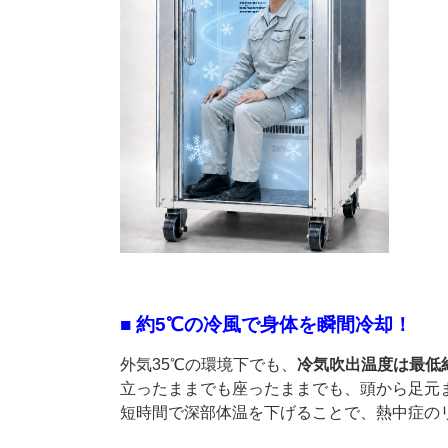
■ 約5℃の冷風で身体を瞬間冷却！
外気35℃の環境下でも、
冷気吹出温度は最低
立ったままでも座ったままでも、頭から足元
短時間で深部体温を下げることで、熱中症の