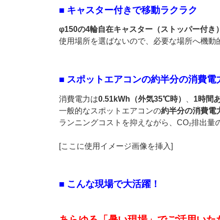
■ キャスター付きで移動ラクラク
φ150の4輪自在キャスター（ストッパー付き
使用場所を選ばないので、必要な場所へ機動
■ スポットエアコンの約半分の消費
消費電力は
0.51kWh（外気35℃時）
、
1時間
一般的なスポットエアコンの
約半分の消費電
ランニングコストを抑えながら、CO₂排出量
[ここに使用イメージ画像を挿入]
■ こんな現場で大活躍！
あらゆる「暑い現場」でご活用いた