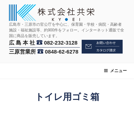
コ
ン
テ
ン
広島市・三原市の官公庁を中心に、保育園・学校・病院・高齢者
施設・福祉施設等、約900件をフォロー。インターネット通販で全
ツ
国に商品を販売しています。
へ
広 島 本 社
082-232-3128
ス
三原営業所
0848-62-6278
キ
ッ
プ
メニュー
トイレ用ゴミ箱