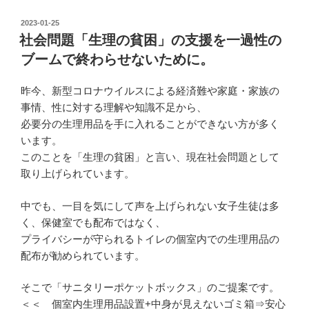
投
2023-01-25
稿
社会問題「生理の貧困」の支援を一過性の
日:
ブームで終わらせないために。
昨今、新型コロナウイルスによる経済難や家庭・家族の
事情、性に対する理解や知識不足から、
必要分の生理用品を手に入れることができない方が多く
います。
このことを「生理の貧困」と言い、現在社会問題として
取り上げられています。
中でも、一目を気にして声を上げられない女子生徒は多
く、保健室でも配布ではなく、
プライバシーが守られるトイレの個室内での生理用品の
配布が勧められています。
そこで「サニタリーポケットボックス」のご提案です。
＜＜ 個室内生理用品設置+中身が見えないゴミ箱⇒安心