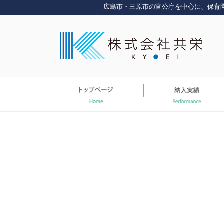
コ
広島市・三原市の官公庁を中心に、保育
ン
テ
ン
ツ
へ
ス
キ
ッ
プ