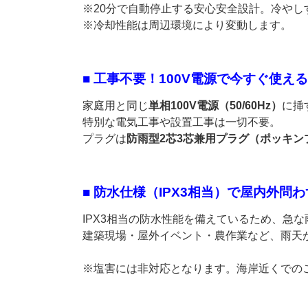
※20分で自動停止する安心安全設計。冷や
※冷却性能は周辺環境により変動します。
■ 工事不要！100V電源で今すぐ使える
家庭用と同じ
単相100V電源（50/60Hz）
に挿
特別な電気工事や設置工事は一切不要。
プラグは
防雨型2芯3芯兼用プラグ（ポッキン
■ 防水仕様（IPX3相当）で屋内外問
IPX3相当の防水性能を備えているため、急
建築現場・屋外イベント・農作業など、雨天
※塩害には非対応となります。海岸近くでの