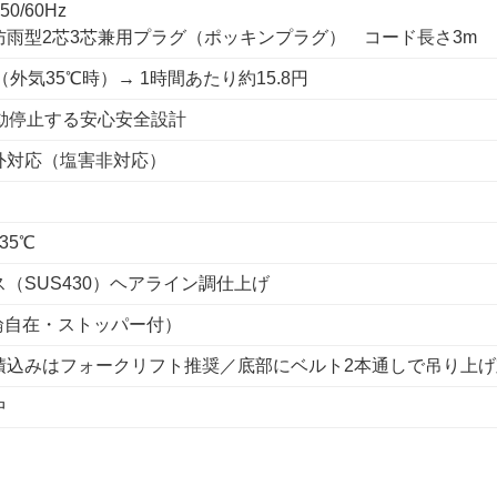
50/60Hz
防雨型2芯3芯兼用プラグ（ポッキンプラグ） コード長さ3m
Wh（外気35℃時）→ 1時間あたり約15.8円
自動停止する安心安全設計
外対応（塩害非対応）
 35℃
（SUS430）ヘアライン調仕上げ
4輪自在・ストッパー付）
積込みはフォークリフト推奨／底部にベルト2本通しで吊り上げ
中