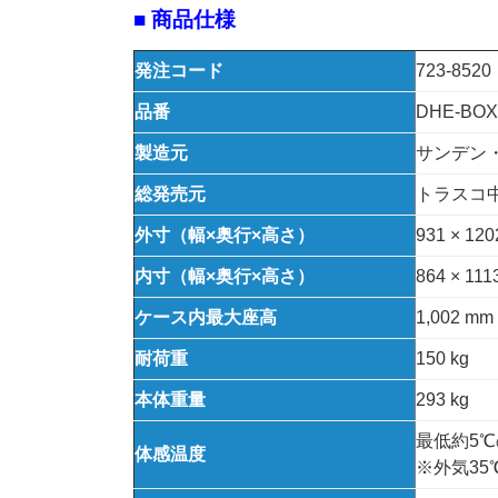
■ 商品仕様
発注コード
723-8520
品番
DHE-BOX
製造元
サンデン
総発売元
トラスコ
外寸（幅×奥行×高さ）
931 × 120
内寸（幅×奥行×高さ）
864 × 111
ケース内最大座高
1,002 
耐荷重
150 kg
本体重量
293 kg
最低約5
体感温度
※外気3