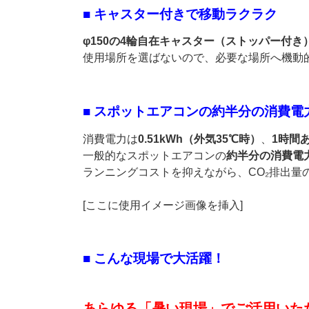
■ キャスター付きで移動ラクラク
φ150の4輪自在キャスター（ストッパー付き
使用場所を選ばないので、必要な場所へ機動
■ スポットエアコンの約半分の消費
消費電力は
0.51kWh（外気35℃時）
、
1時間
一般的なスポットエアコンの
約半分の消費電
ランニングコストを抑えながら、CO₂排出量
[ここに使用イメージ画像を挿入]
■ こんな現場で大活躍！
あらゆる「暑い現場」でご活用いた