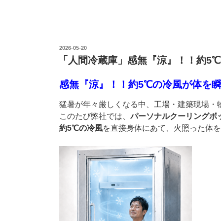
投
2026-05-20
稿
「人間冷蔵庫」感無『涼』！！約5
日:
感無『涼』！！約5℃の冷風が体を
猛暑が年々厳しくなる中、工場・建築現場・
このたび弊社では、
パーソナルクーリングボ
約5℃の冷風
を直接身体にあて、火照った体を