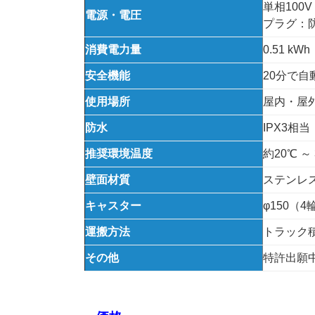
単相100V 
電源・電圧
プラグ：
消費電力量
0.51 k
安全機能
20分で
使用場所
屋内・屋
防水
IPX3相当
推奨環境温度
約20℃ ～
壁面材質
ステンレス
キャスター
φ150（
運搬方法
トラック
その他
特許出願