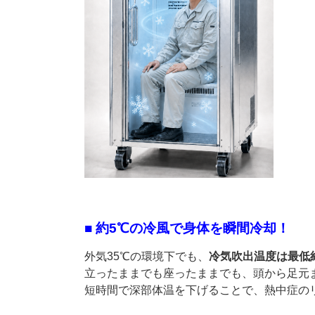
■ 約5℃の冷風で身体を瞬間冷却！
外気35℃の環境下でも、
冷気吹出温度は最低
立ったままでも座ったままでも、頭から足元
短時間で深部体温を下げることで、熱中症の