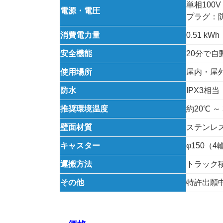
単相100V 
電源・電圧
プラグ：
消費電力量
0.51 k
安全機能
20分で
使用場所
屋内・屋
防水
IPX3相当
推奨環境温度
約20℃ ～
壁面材質
ステンレス
キャスター
φ150（
運搬方法
トラック
その他
特許出願