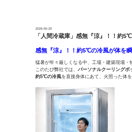
投
2026-05-20
稿
「人間冷蔵庫」感無『涼』！！約5
日:
感無『涼』！！約5℃の冷風が体を
猛暑が年々厳しくなる中、工場・建築現場・
このたび弊社では、
パーソナルクーリングボ
約5℃の冷風
を直接身体にあて、火照った体を