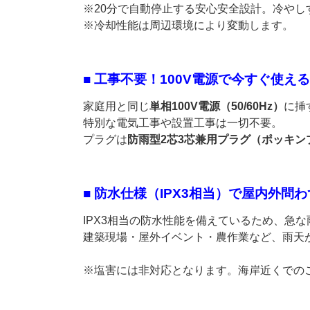
※20分で自動停止する安心安全設計。冷や
※冷却性能は周辺環境により変動します。
■ 工事不要！100V電源で今すぐ使える
家庭用と同じ
単相100V電源（50/60Hz）
に挿
特別な電気工事や設置工事は一切不要。
プラグは
防雨型2芯3芯兼用プラグ（ポッキン
■ 防水仕様（IPX3相当）で屋内外問
IPX3相当の防水性能を備えているため、急
建築現場・屋外イベント・農作業など、雨天
※塩害には非対応となります。海岸近くでの