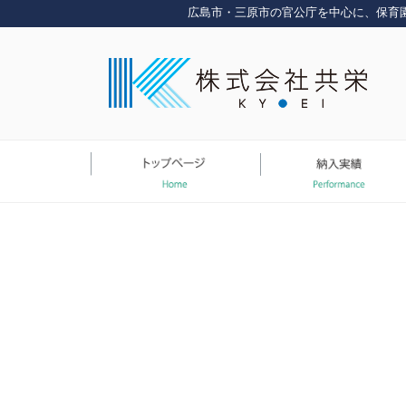
コ
広島市・三原市の官公庁を中心に、保育
ン
テ
ン
ツ
へ
ス
キ
ッ
プ