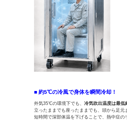
■ 約5℃の冷風で身体を瞬間冷却！
外気35℃の環境下でも、
冷気吹出温度は最低
立ったままでも座ったままでも、頭から足元
短時間で深部体温を下げることで、熱中症の