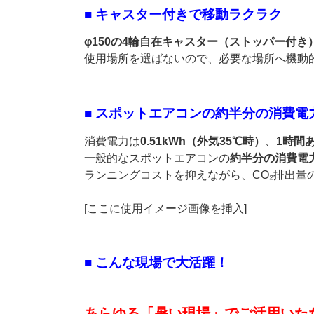
■ キャスター付きで移動ラクラク
φ150の4輪自在キャスター（ストッパー付き
使用場所を選ばないので、必要な場所へ機動
■ スポットエアコンの約半分の消費
消費電力は
0.51kWh（外気35℃時）
、
1時間
一般的なスポットエアコンの
約半分の消費電
ランニングコストを抑えながら、CO₂排出量
[ここに使用イメージ画像を挿入]
■ こんな現場で大活躍！
あらゆる「暑い現場」でご活用いた