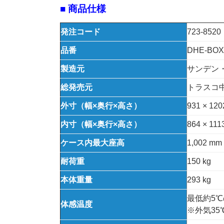
■ 商品仕様
発注コード
723-8520
品番
DHE-BOX
製造元
サンデン
総発売元
トラスコ
外寸（幅×奥行×高さ）
931 × 120
内寸（幅×奥行×高さ）
864 × 111
ケース内最大座高
1,002 
耐荷重
150 kg
本体重量
293 kg
最低約5
体感温度
※外気3