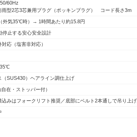
50/60Hz
防雨型2芯3芯兼用プラグ（ポッキンプラグ） コード長さ3m
Wh（外気35℃時）→ 1時間あたり約15.8円
自動停止する安心安全設計
外対応（塩害非対応）
 35℃
（SUS430）ヘアライン調仕上げ
4輪自在・ストッパー付）
積込みはフォークリフト推奨／底部にベルト2本通しで吊り上げ
中