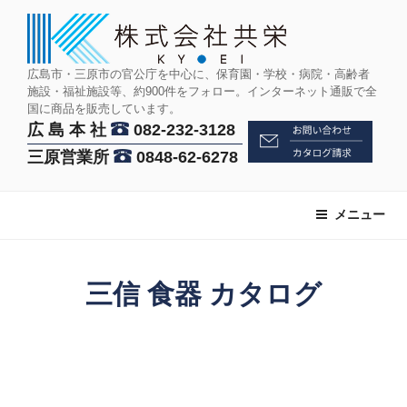
コ
ン
テ
ン
広島市・三原市の官公庁を中心に、保育園・学校・病院・高齢者
施設・福祉施設等、約900件をフォロー。インターネット通販で全
ツ
国に商品を販売しています。
へ
広 島 本 社
082-232-3128
ス
三原営業所
0848-62-6278
キ
ッ
プ
メニュー
三信 食器 カタログ