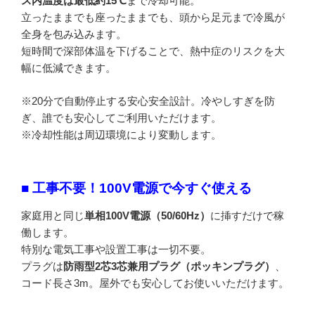
ス内温度は最低約15℃
まで冷却可能。
立ったままでも座ったままでも、頭から足元まで冷風が
全身を包み込みます。
短時間で深部体温を下げることで、熱中症のリスクを大
幅に低減できます。
※20分で自動停止する安心安全設計。冷やしすぎを防
ぎ、誰でも安心してご利用いただけます。
※冷却性能は周辺環境により変動します。
■ 工事不要！100V電源で今すぐ使える
家庭用と同じ
単相100V電源（50/60Hz）
に挿すだけで稼
働します。
特別な電気工事や設置工事は一切不要。
プラグは
防雨型2芯3芯兼用プラグ（ポッキンプラグ）
、
コード長さ3m。屋外でも安心してお使いいただけます。