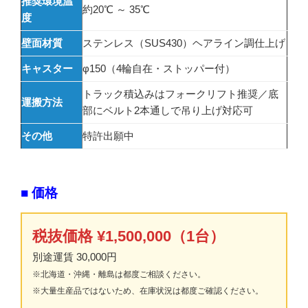
推奨環境温
約20℃ ～ 35℃
度
壁面材質
ステンレス（SUS430）ヘアライン調仕上げ
キャスター
φ150（4輪自在・ストッパー付）
トラック積込みはフォークリフト推奨／底
運搬方法
部にベルト2本通しで吊り上げ対応可
その他
特許出願中
■ 価格
税抜価格 ¥1,500,000（1台）
別途運賃 30,000円
※北海道・沖縄・離島は都度ご相談ください。
※大量生産品ではないため、在庫状況は都度ご確認ください。