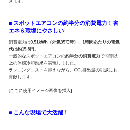
きます。
■ スポットエアコンの約半分の消費電力！省
エネ＆環境にやさしい
消費電力は
0.51kWh（外気35℃時）
、
1時間あたりの電気
代は約15.8円
。
一般的なスポットエアコンの
約半分の消費電力
で同等以
上の体感冷却効果を実現しました。
ランニングコストを抑えながら、CO₂排出量の削減にも
貢献します。
[ここに使用イメージ画像を挿入]
■ こんな現場で大活躍！