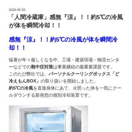
投
2026-05-20
稿
「人間冷蔵庫」感無『涼』！！約5℃の冷風
日:
が体を瞬間冷却！！
感無『涼』！！約5℃の冷風が体を瞬間冷
却！！
猛暑が年々厳しくなる中、工場・建築現場・物流センタ
ーなどでの
熱中症対策
は事業継続の最重要課題です。
このたび弊社では、
パーソナルクーリングボックス「ど
冷えもんBOX」
の取り扱いを開始しました。
約5℃の冷風
を直接身体にあて、火照った体を一気にクー
ルダウンする新発想の個別冷却装置です。