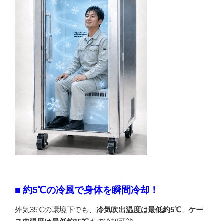
■ 約5℃の冷風で身体を瞬間冷却！
外気35℃の環境下でも、
冷気吹出温度は最低約5℃
、
ケー