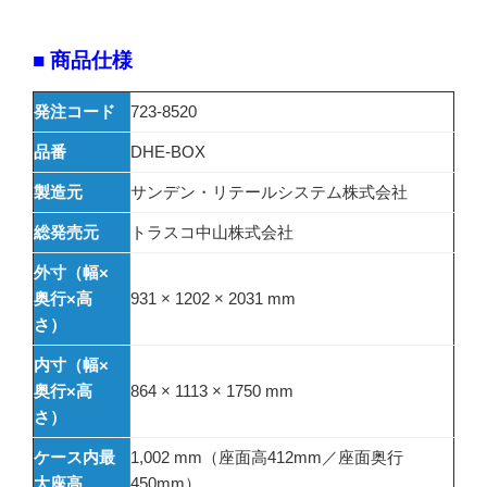
■ 商品仕様
発注コード
723-8520
品番
DHE-BOX
製造元
サンデン・リテールシステム株式会社
総発売元
トラスコ中山株式会社
外寸（幅×
奥行×高
931 × 1202 × 2031 mm
さ）
内寸（幅×
奥行×高
864 × 1113 × 1750 mm
さ）
ケース内最
1,002 mm（座面高412mm／座面奥行
大座高
450mm）