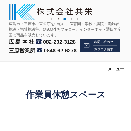
コ
ン
テ
ン
広島市・三原市の官公庁を中心に、保育園・学校・病院・高齢者
施設・福祉施設等、約900件をフォロー。インターネット通販で全
ツ
国に商品を販売しています。
へ
広 島 本 社
082-232-3128
ス
三原営業所
0848-62-6278
キ
ッ
プ
メニュー
作業員休憩スペース