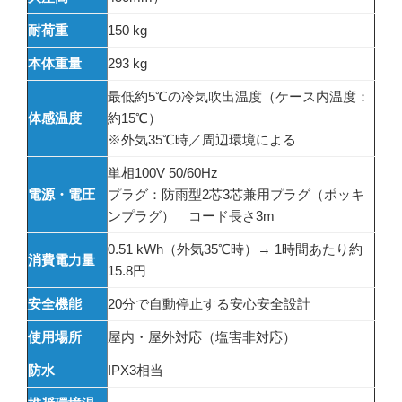
耐荷重
150 kg
本体重量
293 kg
最低約5℃の冷気吹出温度（ケース内温度：
体感温度
約15℃）
※外気35℃時／周辺環境による
単相100V 50/60Hz
電源・電圧
プラグ：防雨型2芯3芯兼用プラグ（ポッキ
ンプラグ） コード長さ3m
0.51 kWh（外気35℃時）→ 1時間あたり約
消費電力量
15.8円
安全機能
20分で自動停止する安心安全設計
使用場所
屋内・屋外対応（塩害非対応）
防水
IPX3相当