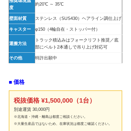
推奨環境温
約20℃ ～ 35℃
度
壁面材質
ステンレス（SUS430）ヘアライン調仕上げ
キャスター
φ150（4輪自在・ストッパー付）
トラック積込みはフォークリフト推奨／底
運搬方法
部にベルト2本通しで吊り上げ対応可
その他
特許出願中
■ 価格
税抜価格 ¥1,500,000（1台）
別途運賃 30,000円
※北海道・沖縄・離島は都度ご相談ください。
※大量生産品ではないため、在庫状況は都度ご確認ください。