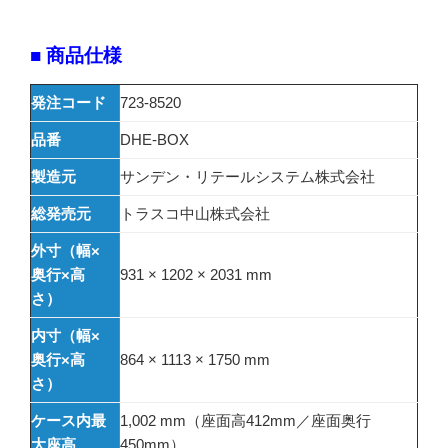
■ 商品仕様
発注コード
723-8520
品番
DHE-BOX
製造元
サンデン・リテールシステム株式会社
総発売元
トラスコ中山株式会社
外寸（幅×
奥行×高
931 × 1202 × 2031 mm
さ）
内寸（幅×
奥行×高
864 × 1113 × 1750 mm
さ）
ケース内最
1,002 mm（座面高412mm／座面奥行
大座高
450mm）