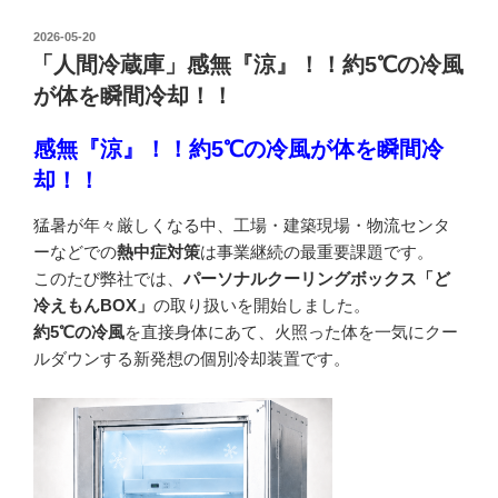
投
2026-05-20
稿
「人間冷蔵庫」感無『涼』！！約5℃の冷風
日:
が体を瞬間冷却！！
感無『涼』！！約5℃の冷風が体を瞬間冷
却！！
猛暑が年々厳しくなる中、工場・建築現場・物流センタ
ーなどでの
熱中症対策
は事業継続の最重要課題です。
このたび弊社では、
パーソナルクーリングボックス「ど
冷えもんBOX」
の取り扱いを開始しました。
約5℃の冷風
を直接身体にあて、火照った体を一気にクー
ルダウンする新発想の個別冷却装置です。