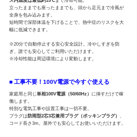
ス内温度は最低約15℃
まで冷却可能。
立ったままでも座ったままでも、頭から足元まで冷風が
全身を包み込みます。
短時間で深部体温を下げることで、熱中症のリスクを大
幅に低減できます。
※20分で自動停止する安心安全設計。冷やしすぎを防
ぎ、誰でも安心してご利用いただけます。
※冷却性能は周辺環境により変動します。
■ 工事不要！100V電源で今すぐ使える
家庭用と同じ
単相100V電源（50/60Hz）
に挿すだけで稼
働します。
特別な電気工事や設置工事は一切不要。
プラグは
防雨型2芯3芯兼用プラグ（ポッキンプラグ）
、
コード長さ3m。屋外でも安心してお使いいただけます。