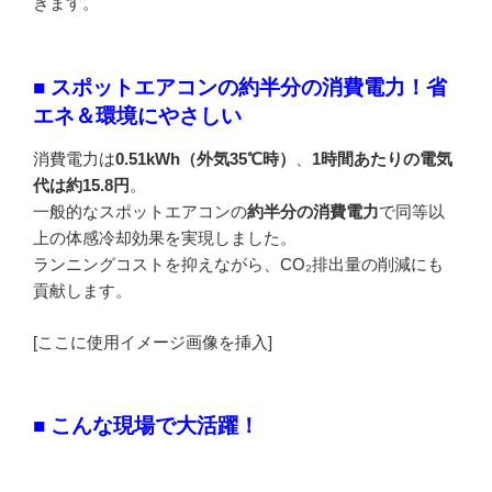
きます。
■ スポットエアコンの約半分の消費電力！省
エネ＆環境にやさしい
消費電力は
0.51kWh（外気35℃時）
、
1時間あたりの電気
代は約15.8円
。
一般的なスポットエアコンの
約半分の消費電力
で同等以
上の体感冷却効果を実現しました。
ランニングコストを抑えながら、CO₂排出量の削減にも
貢献します。
[ここに使用イメージ画像を挿入]
■ こんな現場で大活躍！