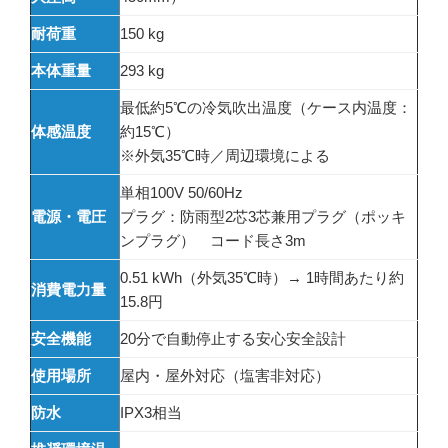
耐荷重
150 kg
本体重量
293 kg
最低約5℃の冷気吹出温度（ケース内温度：
体感温度
約15℃）
※外気35℃時／周辺環境による
単相100V 50/60Hz
電源・電圧
プラグ：防雨型2芯3芯兼用プラグ（ポッキ
ンプラグ） コード長さ3m
0.51 kWh（外気35℃時）→ 1時間あたり約
消費電力量
15.8円
安全機能
20分で自動停止する安心安全設計
使用場所
屋内・屋外対応（塩害非対応）
防水
IPX3相当