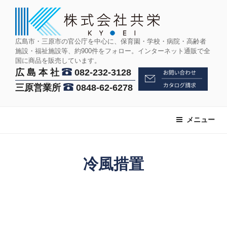
コ
ン
テ
ン
広島市・三原市の官公庁を中心に、保育園・学校・病院・高齢者
施設・福祉施設等、約900件をフォロー。インターネット通販で全
ツ
国に商品を販売しています。
へ
広 島 本 社
082-232-3128
ス
三原営業所
0848-62-6278
キ
ッ
プ
メニュー
冷風措置