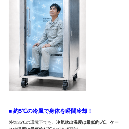
■ 約5℃の冷風で身体を瞬間冷却！
外気35℃の環境下でも、
冷気吹出温度は最低約5℃
、
ケー