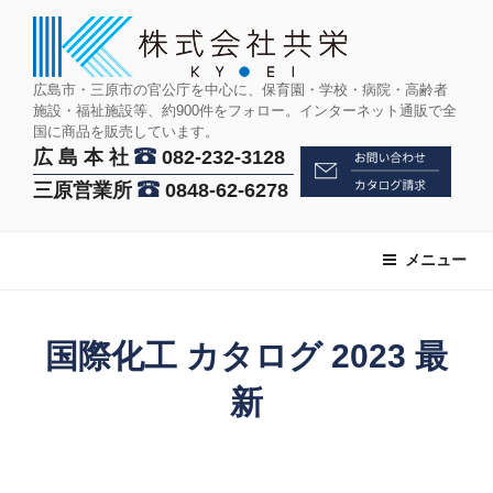
コ
ン
テ
ン
広島市・三原市の官公庁を中心に、保育園・学校・病院・高齢者
施設・福祉施設等、約900件をフォロー。インターネット通販で全
ツ
国に商品を販売しています。
へ
広 島 本 社
082-232-3128
ス
三原営業所
0848-62-6278
キ
ッ
プ
メニュー
国際化工 カタログ 2023 最
新