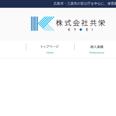
コ
広島市・三原市の官公庁を中心に、保育
ン
テ
ン
ツ
へ
ス
キ
ッ
プ