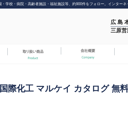
園・学校・病院・高齢者施設・福祉施設等、約900件をフォロー。インターネ
広 島 
三原営
国際化工 マルケイ カタログ 無