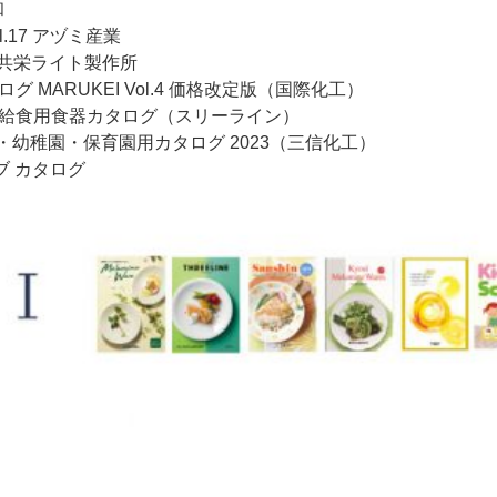
和
ol.17 アヅミ産業
re 共栄ライト製作所
グ MARUKEI Vol.4 価格改定版（国際化工）
園 学校 給食用食器カタログ（スリーライン）
OL 学校・幼稚園・保育園用カタログ 2023（三信化工）
ブ カタログ