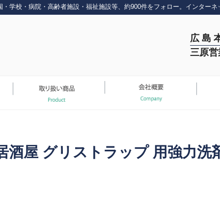
園・学校・病院・高齢者施設・福祉施設等、約900件をフォロー。インターネ
広 島 
三原営
居酒屋 グリストラップ 用強力洗