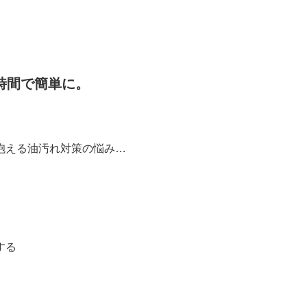
時間で簡単に。
抱える油汚れ対策の悩み…
する
。