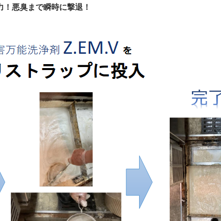
力！悪臭まで瞬時に撃退！