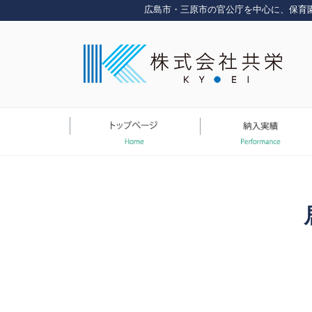
コ
広島市・三原市の官公庁を中心に、保育
ン
テ
ン
ツ
へ
ス
キ
ッ
プ