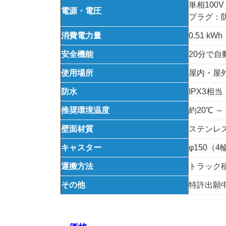
単相100V 
電源・電圧
プラグ：
消費電力量
0.51 k
安全機能
20分で
使用場所
屋内・屋
防水
IPX3相当
推奨環境温度
約20℃ ～
壁面材質
ステンレス
キャスター
φ150（
運搬方法
トラック
その他
特許出願