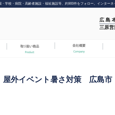
園・学校・病院・高齢者施設・福祉施設等、約900件をフォロー。インターネ
広 島 
三原営
屋外イベント暑さ対策 広島市