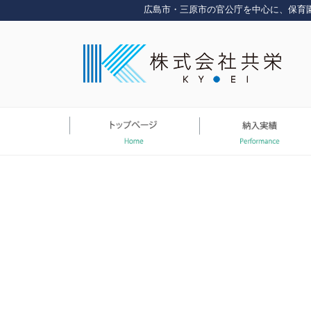
コ
広島市・三原市の官公庁を中心に、保育
ン
テ
ン
ツ
へ
ス
キ
ッ
プ