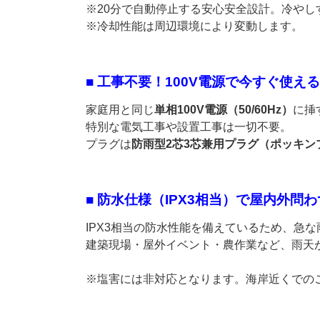
※20分で自動停止する安心安全設計。冷や
※冷却性能は周辺環境により変動します。
■ 工事不要！100V電源で今すぐ使える
家庭用と同じ
単相100V電源（50/60Hz）
に挿
特別な電気工事や設置工事は一切不要。
プラグは
防雨型2芯3芯兼用プラグ（ポッキン
■ 防水仕様（IPX3相当）で屋内外問
IPX3相当の防水性能を備えているため、急
建築現場・屋外イベント・農作業など、雨天
※塩害には非対応となります。海岸近くでの