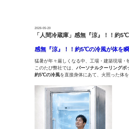
投
2026-05-20
稿
「人間冷蔵庫」感無『涼』！！約5
日:
感無『涼』！！約5℃の冷風が体を
猛暑が年々厳しくなる中、工場・建築現場・
このたび弊社では、
パーソナルクーリングボ
約5℃の冷風
を直接身体にあて、火照った体を