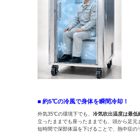
■ 約5℃の冷風で身体を瞬間冷却！
外気35℃の環境下でも、
冷気吹出温度は最低
立ったままでも座ったままでも、頭から足元
短時間で深部体温を下げることで、熱中症の