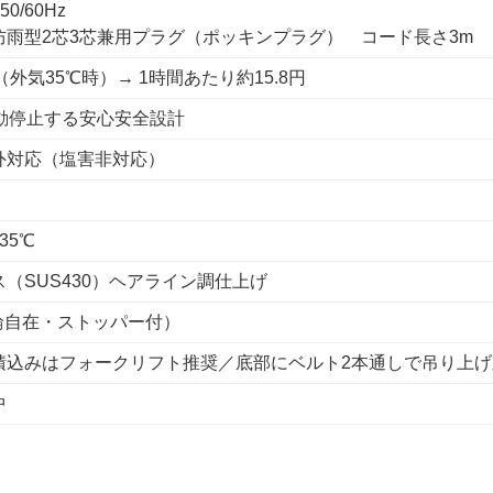
50/60Hz
防雨型2芯3芯兼用プラグ（ポッキンプラグ） コード長さ3m
Wh（外気35℃時）→ 1時間あたり約15.8円
自動停止する安心安全設計
外対応（塩害非対応）
 35℃
（SUS430）ヘアライン調仕上げ
4輪自在・ストッパー付）
積込みはフォークリフト推奨／底部にベルト2本通しで吊り上げ
中