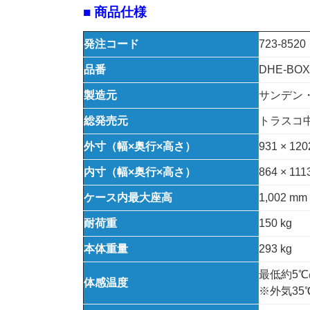
■ 商品仕様
発注コード
723-8520
品番
DHE-BOX
製造元
サンデン
総発売元
トラスコ
外寸（幅×奥行×高さ）
931 × 120
内寸（幅×奥行×高さ）
864 × 111
ケース内最大座高
1,002 
耐荷重
150 kg
本体重量
293 kg
最低約5
体感温度
※外気3