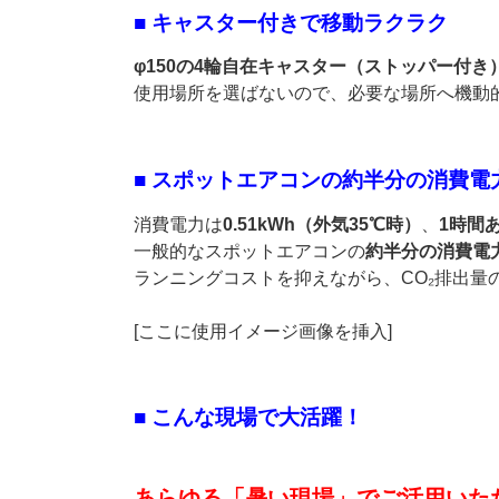
■ キャスター付きで移動ラクラク
φ150の4輪自在キャスター（ストッパー付き
使用場所を選ばないので、必要な場所へ機動
■ スポットエアコンの約半分の消費
消費電力は
0.51kWh（外気35℃時）
、
1時間
一般的なスポットエアコンの
約半分の消費電
ランニングコストを抑えながら、CO₂排出量
[ここに使用イメージ画像を挿入]
■ こんな現場で大活躍！
あらゆる「暑い現場」でご活用いた