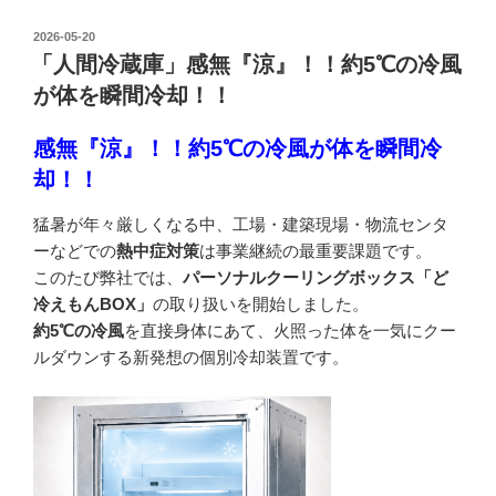
投
2026-05-20
稿
「人間冷蔵庫」感無『涼』！！約5℃の冷風
日:
が体を瞬間冷却！！
感無『涼』！！約5℃の冷風が体を瞬間冷
却！！
猛暑が年々厳しくなる中、工場・建築現場・物流センタ
ーなどでの
熱中症対策
は事業継続の最重要課題です。
このたび弊社では、
パーソナルクーリングボックス「ど
冷えもんBOX」
の取り扱いを開始しました。
約5℃の冷風
を直接身体にあて、火照った体を一気にクー
ルダウンする新発想の個別冷却装置です。