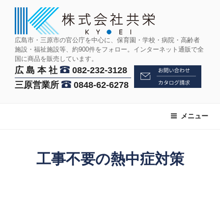
コ
ン
テ
ン
広島市・三原市の官公庁を中心に、保育園・学校・病院・高齢者
施設・福祉施設等、約900件をフォロー。インターネット通販で全
ツ
国に商品を販売しています。
へ
広 島 本 社
082-232-3128
ス
三原営業所
0848-62-6278
キ
ッ
プ
メニュー
工事不要の熱中症対策