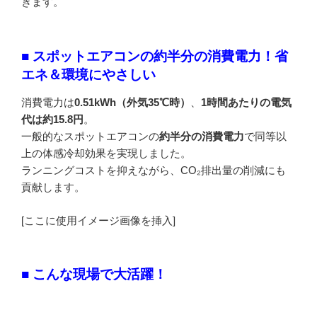
きます。
■ スポットエアコンの約半分の消費電力！省
エネ＆環境にやさしい
消費電力は
0.51kWh（外気35℃時）
、
1時間あたりの電気
代は約15.8円
。
一般的なスポットエアコンの
約半分の消費電力
で同等以
上の体感冷却効果を実現しました。
ランニングコストを抑えながら、CO₂排出量の削減にも
貢献します。
[ここに使用イメージ画像を挿入]
■ こんな現場で大活躍！