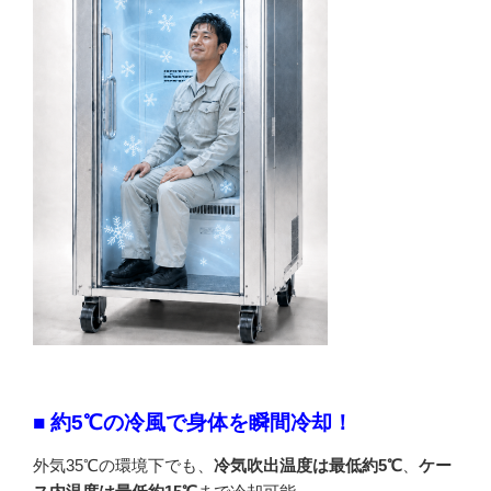
■ 約5℃の冷風で身体を瞬間冷却！
外気35℃の環境下でも、
冷気吹出温度は最低約5℃
、
ケー