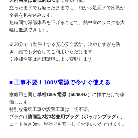
ス内温度は最低約15℃
まで冷却可能。
立ったままでも座ったままでも、頭から足元まで冷風が
全身を包み込みます。
短時間で深部体温を下げることで、熱中症のリスクを大
幅に低減できます。
※20分で自動停止する安心安全設計。冷やしすぎを防
ぎ、誰でも安心してご利用いただけます。
※冷却性能は周辺環境により変動します。
■ 工事不要！100V電源で今すぐ使える
家庭用と同じ
単相100V電源（50/60Hz）
に挿すだけで稼
働します。
特別な電気工事や設置工事は一切不要。
プラグは
防雨型2芯3芯兼用プラグ（ポッキンプラグ）
、
コード長さ3m。屋外でも安心してお使いいただけます。