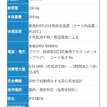
耐荷重
150 kg
本体重量
293 kg
最低約5℃の冷気吹出温度（ケース内温度：
体感温度
約15℃）
※外気35℃時／周辺環境による
単相100V 50/60Hz
電源・電圧
プラグ：防雨型2芯3芯兼用プラグ（ポッキ
ンプラグ） コード長さ3m
0.51 kWh（外気35℃時）→ 1時間あたり約
消費電力量
15.8円
安全機能
20分で自動停止する安心安全設計
使用場所
屋内・屋外対応（塩害非対応）
防水
IPX3相当