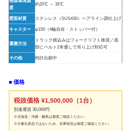
推奨環境温
約20℃ ～ 35℃
度
壁面材質
ステンレス（SUS430）ヘアライン調仕上げ
キャスター
φ150（4輪自在・ストッパー付）
トラック積込みはフォークリフト推奨／底
運搬方法
部にベルト2本通しで吊り上げ対応可
その他
特許出願中
■ 価格
税抜価格 ¥1,500,000（1台）
別途運賃 30,000円
※北海道・沖縄・離島は都度ご相談ください。
※大量生産品ではないため、在庫状況は都度ご確認ください。