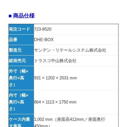
■ 商品仕様
発注コード
723-8520
品番
DHE-BOX
製造元
サンデン・リテールシステム株式会社
総発売元
トラスコ中山株式会社
外寸（幅×
奥行×高
931 × 1202 × 2031 mm
さ）
内寸（幅×
奥行×高
864 × 1113 × 1750 mm
さ）
ケース内最
1,002 mm（座面高412mm／座面奥行
大座高
450mm）