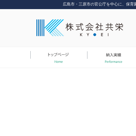
コ
広島市・三原市の官公庁を中心に、保育
ン
テ
ン
ツ
へ
ス
キ
ッ
プ