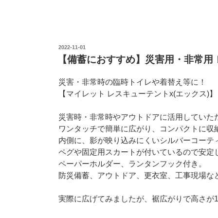
投
2022-11-01
稿
【備蓄におすすめ】災害用・非常用
日:
災害・非常時の臨時トイレや着替え等に！
【マイレット レスキューテントx(エックス)
災害時・非常時やアウトドアに活用していた
ワンタッチで簡単に広がり、コンパクトに収
内側に、影が映り込みにくいシルバーコーテ
ペグや固定用スカートが付いているので安定
ペーパーホルダー、ランタンフック付き。
防災備蓄、アウトドア、更衣室、工事現場な
実際に広げてみましたが、裾広がりで高さが1