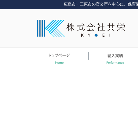
コ
広島市・三原市の官公庁を中心に、保育
ン
テ
ン
ツ
へ
ス
キ
ッ
プ