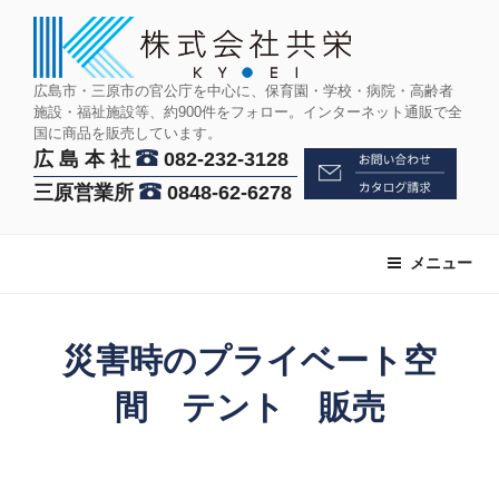
コ
ン
テ
ン
広島市・三原市の官公庁を中心に、保育園・学校・病院・高齢者
施設・福祉施設等、約900件をフォロー。インターネット通販で全
ツ
国に商品を販売しています。
へ
広 島 本 社
082-232-3128
ス
三原営業所
0848-62-6278
キ
ッ
プ
メニュー
災害時のプライベート空
間 テント 販売