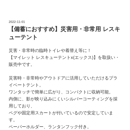
投
2022-11-01
稿
【備蓄におすすめ】災害用・非常用 レスキ
日:
ューテント
災害・非常時の臨時トイレや着替え等に！
【マイレット レスキューテントx(エックス)】を取扱い・
販売中です。
災害時・非常時やアウトドアに活用していただけるプラ
イベートテント。
ワンタッチで簡単に広がり、コンパクトに収納可能。
内側に、影が映り込みにくいシルバーコーティングを採
用しており、
ペグや固定用スカートが付いているので安定していま
す。
ペーパーホルダー、ランタンフック付き。