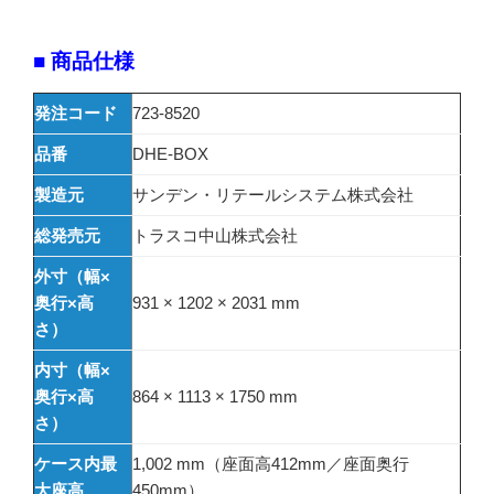
■ 商品仕様
発注コード
723-8520
品番
DHE-BOX
製造元
サンデン・リテールシステム株式会社
総発売元
トラスコ中山株式会社
外寸（幅×
奥行×高
931 × 1202 × 2031 mm
さ）
内寸（幅×
奥行×高
864 × 1113 × 1750 mm
さ）
ケース内最
1,002 mm（座面高412mm／座面奥行
大座高
450mm）