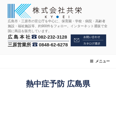
コ
ン
テ
ン
広島市・三原市の官公庁を中心に、保育園・学校・病院・高齢者
施設・福祉施設等、約900件をフォロー。インターネット通販で全
ツ
国に商品を販売しています。
へ
広 島 本 社
082-232-3128
ス
三原営業所
0848-62-6278
キ
ッ
プ
メニュー
熱中症予防 広島県