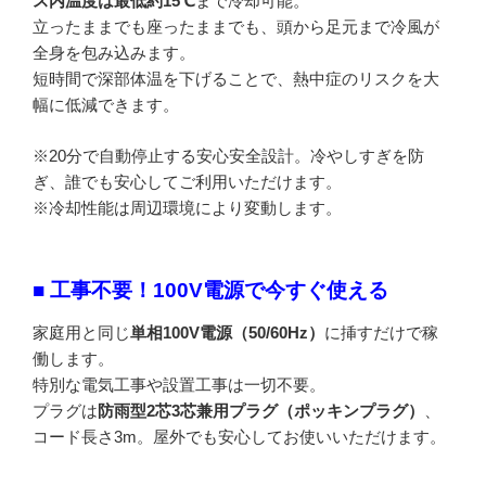
ス内温度は最低約15℃
まで冷却可能。
立ったままでも座ったままでも、頭から足元まで冷風が
全身を包み込みます。
短時間で深部体温を下げることで、熱中症のリスクを大
幅に低減できます。
※20分で自動停止する安心安全設計。冷やしすぎを防
ぎ、誰でも安心してご利用いただけます。
※冷却性能は周辺環境により変動します。
■ 工事不要！100V電源で今すぐ使える
家庭用と同じ
単相100V電源（50/60Hz）
に挿すだけで稼
働します。
特別な電気工事や設置工事は一切不要。
プラグは
防雨型2芯3芯兼用プラグ（ポッキンプラグ）
、
コード長さ3m。屋外でも安心してお使いいただけます。