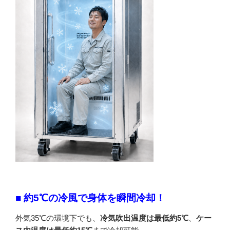
■ 約5℃の冷風で身体を瞬間冷却！
外気35℃の環境下でも、
冷気吹出温度は最低約5℃
、
ケー