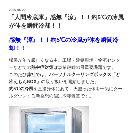
投
2026-05-20
稿
「人間冷蔵庫」感無『涼』！！約5℃の冷風
日:
が体を瞬間冷却！！
感無『涼』！！約5℃の冷風が体を瞬間冷
却！！
猛暑が年々厳しくなる中、工場・建築現場・物流センタ
ーなどでの
熱中症対策
は事業継続の最重要課題です。
このたび弊社では、
パーソナルクーリングボックス「ど
冷えもんBOX」
の取り扱いを開始しました。
約5℃の冷風
を直接身体にあて、火照った体を一気にクー
ルダウンする新発想の個別冷却装置です。