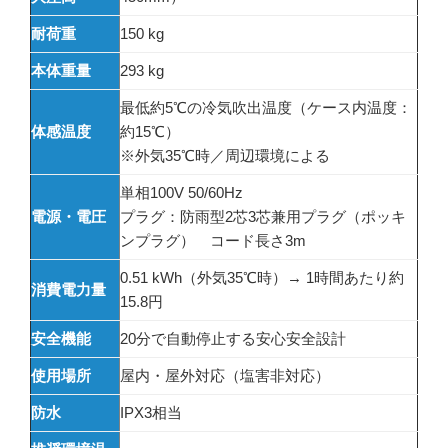
耐荷重
150 kg
本体重量
293 kg
最低約5℃の冷気吹出温度（ケース内温度：
体感温度
約15℃）
※外気35℃時／周辺環境による
単相100V 50/60Hz
電源・電圧
プラグ：防雨型2芯3芯兼用プラグ（ポッキ
ンプラグ） コード長さ3m
0.51 kWh（外気35℃時）→ 1時間あたり約
消費電力量
15.8円
安全機能
20分で自動停止する安心安全設計
使用場所
屋内・屋外対応（塩害非対応）
防水
IPX3相当