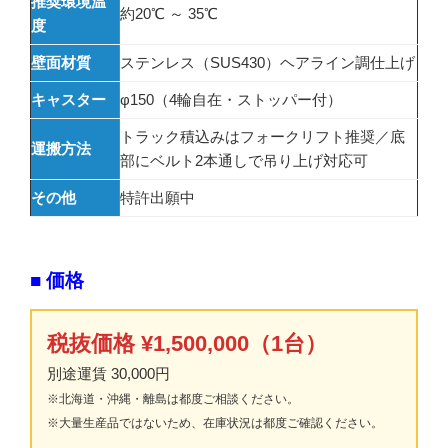
推奨環境温
約20℃ ～ 35℃
度
壁面材質
ステンレス（SUS430）ヘアライン調仕上げ
キャスター
φ150（4輪自在・ストッパー付）
トラック積込みはフォークリフト推奨／底
運搬方法
部にベルト2本通しで吊り上げ対応可
その他
特許出願中
■ 価格
税抜価格 ¥1,500,000（1台）
別途運賃 30,000円
※北海道・沖縄・離島は都度ご相談ください。
※大量生産品ではないため、在庫状況は都度ご確認ください。