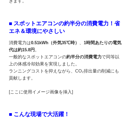
きます。
■ スポットエアコンの約半分の消費電力！省
エネ＆環境にやさしい
消費電力は
0.51kWh（外気35℃時）
、
1時間あたりの電気
代は約15.8円
。
一般的なスポットエアコンの
約半分の消費電力
で同等以
上の体感冷却効果を実現しました。
ランニングコストを抑えながら、CO₂排出量の削減にも
貢献します。
[ここに使用イメージ画像を挿入]
■ こんな現場で大活躍！