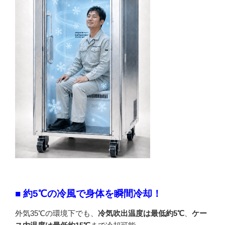
■ 約5℃の冷風で身体を瞬間冷却！
外気35℃の環境下でも、
冷気吹出温度は最低約5℃
、
ケー