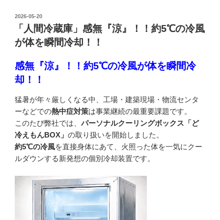
投
2026-05-20
稿
「人間冷蔵庫」感無『涼』！！約5℃の冷風
日:
が体を瞬間冷却！！
感無『涼』！！約5℃の冷風が体を瞬間冷
却！！
猛暑が年々厳しくなる中、工場・建築現場・物流センタ
ーなどでの
熱中症対策
は事業継続の最重要課題です。
このたび弊社では、
パーソナルクーリングボックス「ど
冷えもんBOX」
の取り扱いを開始しました。
約5℃の冷風
を直接身体にあて、火照った体を一気にクー
ルダウンする新発想の個別冷却装置です。