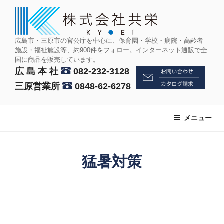
コ
ン
テ
ン
広島市・三原市の官公庁を中心に、保育園・学校・病院・高齢者
施設・福祉施設等、約900件をフォロー。インターネット通販で全
ツ
国に商品を販売しています。
へ
広 島 本 社
082-232-3128
ス
三原営業所
0848-62-6278
キ
ッ
プ
メニュー
猛暑対策