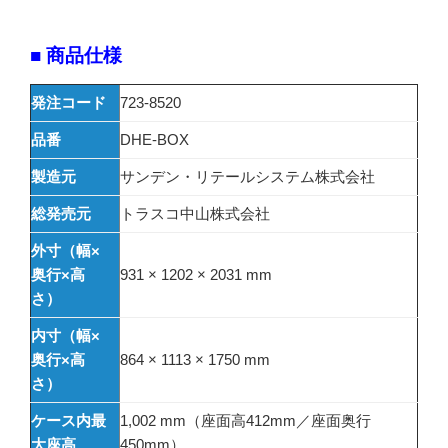
■ 商品仕様
発注コード
723-8520
品番
DHE-BOX
製造元
サンデン・リテールシステム株式会社
総発売元
トラスコ中山株式会社
外寸（幅×
奥行×高
931 × 1202 × 2031 mm
さ）
内寸（幅×
奥行×高
864 × 1113 × 1750 mm
さ）
ケース内最
1,002 mm（座面高412mm／座面奥行
大座高
450mm）