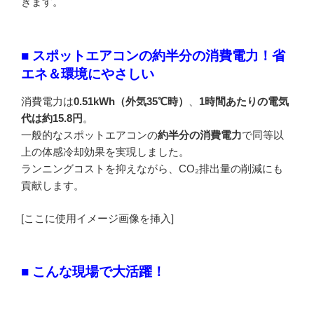
きます。
■ スポットエアコンの約半分の消費電力！省
エネ＆環境にやさしい
消費電力は
0.51kWh（外気35℃時）
、
1時間あたりの電気
代は約15.8円
。
一般的なスポットエアコンの
約半分の消費電力
で同等以
上の体感冷却効果を実現しました。
ランニングコストを抑えながら、CO₂排出量の削減にも
貢献します。
[ここに使用イメージ画像を挿入]
■ こんな現場で大活躍！