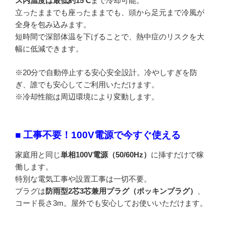
ス内温度は最低約15℃
まで冷却可能。
立ったままでも座ったままでも、頭から足元まで冷風が
全身を包み込みます。
短時間で深部体温を下げることで、熱中症のリスクを大
幅に低減できます。
※20分で自動停止する安心安全設計。冷やしすぎを防
ぎ、誰でも安心してご利用いただけます。
※冷却性能は周辺環境により変動します。
■ 工事不要！100V電源で今すぐ使える
家庭用と同じ
単相100V電源（50/60Hz）
に挿すだけで稼
働します。
特別な電気工事や設置工事は一切不要。
プラグは
防雨型2芯3芯兼用プラグ（ポッキンプラグ）
、
コード長さ3m。屋外でも安心してお使いいただけます。