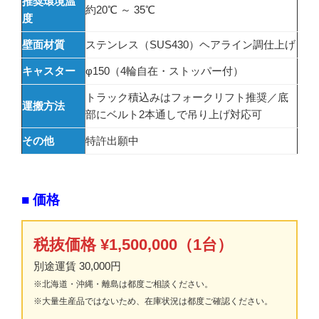
推奨環境温
約20℃ ～ 35℃
度
壁面材質
ステンレス（SUS430）ヘアライン調仕上げ
キャスター
φ150（4輪自在・ストッパー付）
トラック積込みはフォークリフト推奨／底
運搬方法
部にベルト2本通しで吊り上げ対応可
その他
特許出願中
■ 価格
税抜価格 ¥1,500,000（1台）
別途運賃 30,000円
※北海道・沖縄・離島は都度ご相談ください。
※大量生産品ではないため、在庫状況は都度ご確認ください。