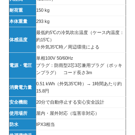
耐荷重
150 kg
本体重量
293 kg
最低約5℃の冷気吹出温度（ケース内温度：
体感温度
約15℃）
※外気35℃時／周辺環境による
単相100V 50/60Hz
電源・電圧
プラグ：防雨型2芯3芯兼用プラグ（ポッキ
ンプラグ） コード長さ3m
0.51 kWh（外気35℃時）→ 1時間あたり約
消費電力量
15.8円
安全機能
20分で自動停止する安心安全設計
使用場所
屋内・屋外対応（塩害非対応）
防水
IPX3相当