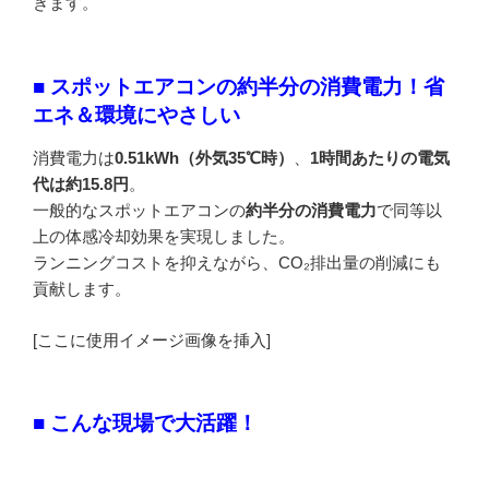
きます。
■ スポットエアコンの約半分の消費電力！省
エネ＆環境にやさしい
消費電力は
0.51kWh（外気35℃時）
、
1時間あたりの電気
代は約15.8円
。
一般的なスポットエアコンの
約半分の消費電力
で同等以
上の体感冷却効果を実現しました。
ランニングコストを抑えながら、CO₂排出量の削減にも
貢献します。
[ここに使用イメージ画像を挿入]
■ こんな現場で大活躍！