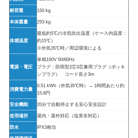
耐荷重
150 kg
本体重量
293 kg
最低約5℃の冷気吹出温度（ケース内温度：
体感温度
約15℃）
※外気35℃時／周辺環境による
単相100V 50/60Hz
電源・電圧
プラグ：防雨型2芯3芯兼用プラグ（ポッキ
ンプラグ） コード長さ3m
0.51 kWh（外気35℃時）→ 1時間あたり約
消費電力量
15.8円
安全機能
20分で自動停止する安心安全設計
使用場所
屋内・屋外対応（塩害非対応）
防水
IPX3相当