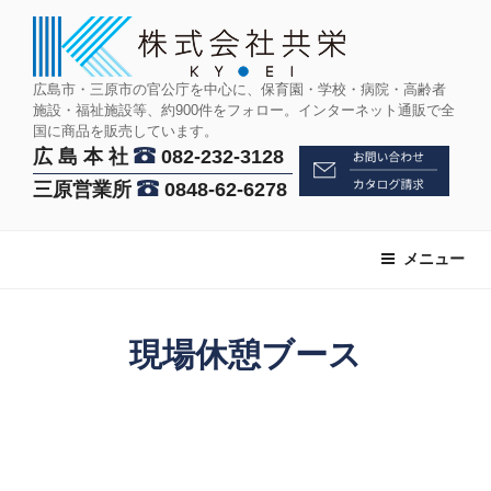
コ
ン
テ
ン
広島市・三原市の官公庁を中心に、保育園・学校・病院・高齢者
施設・福祉施設等、約900件をフォロー。インターネット通販で全
ツ
国に商品を販売しています。
へ
広 島 本 社
082-232-3128
ス
三原営業所
0848-62-6278
キ
ッ
プ
メニュー
現場休憩ブース