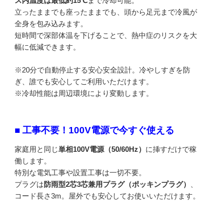
ス内温度は最低約15℃
まで冷却可能。
立ったままでも座ったままでも、頭から足元まで冷風が
全身を包み込みます。
短時間で深部体温を下げることで、熱中症のリスクを大
幅に低減できます。
※20分で自動停止する安心安全設計。冷やしすぎを防
ぎ、誰でも安心してご利用いただけます。
※冷却性能は周辺環境により変動します。
■ 工事不要！100V電源で今すぐ使える
家庭用と同じ
単相100V電源（50/60Hz）
に挿すだけで稼
働します。
特別な電気工事や設置工事は一切不要。
プラグは
防雨型2芯3芯兼用プラグ（ポッキンプラグ）
、
コード長さ3m。屋外でも安心してお使いいただけます。