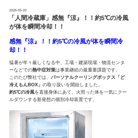
投
2026-05-20
稿
「人間冷蔵庫」感無『涼』！！約5℃の冷風
日:
が体を瞬間冷却！！
感無『涼』！！約5℃の冷風が体を瞬間冷
却！！
猛暑が年々厳しくなる中、工場・建築現場・物流センタ
ーなどでの
熱中症対策
は事業継続の最重要課題です。
このたび弊社では、
パーソナルクーリングボックス「ど
冷えもんBOX」
の取り扱いを開始しました。
約5℃の冷風
を直接身体にあて、火照った体を一気にクー
ルダウンする新発想の個別冷却装置です。