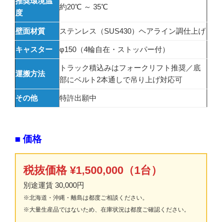
推奨環境温
約20℃ ～ 35℃
度
壁面材質
ステンレス（SUS430）ヘアライン調仕上げ
キャスター
φ150（4輪自在・ストッパー付）
トラック積込みはフォークリフト推奨／底
運搬方法
部にベルト2本通しで吊り上げ対応可
その他
特許出願中
■ 価格
税抜価格 ¥1,500,000（1台）
別途運賃 30,000円
※北海道・沖縄・離島は都度ご相談ください。
※大量生産品ではないため、在庫状況は都度ご確認ください。