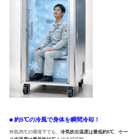
■ 約5℃の冷風で身体を瞬間冷却！
外気35℃の環境下でも、
冷気吹出温度は最低約5℃
、
ケー