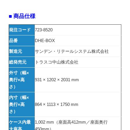
■ 商品仕様
発注コード
723-8520
品番
DHE-BOX
製造元
サンデン・リテールシステム株式会社
総発売元
トラスコ中山株式会社
外寸（幅×
奥行×高
931 × 1202 × 2031 mm
さ）
内寸（幅×
奥行×高
864 × 1113 × 1750 mm
さ）
ケース内最
1,002 mm（座面高412mm／座面奥行
大座高
450mm）