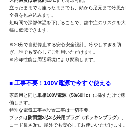
ス内温度は最低約15℃
まで冷却可能。
立ったままでも座ったままでも、頭から足元まで冷風が
全身を包み込みます。
短時間で深部体温を下げることで、熱中症のリスクを大
幅に低減できます。
※20分で自動停止する安心安全設計。冷やしすぎを防
ぎ、誰でも安心してご利用いただけます。
※冷却性能は周辺環境により変動します。
■ 工事不要！100V電源で今すぐ使える
家庭用と同じ
単相100V電源（50/60Hz）
に挿すだけで稼
働します。
特別な電気工事や設置工事は一切不要。
プラグは
防雨型2芯3芯兼用プラグ（ポッキンプラグ）
、
コード長さ3m。屋外でも安心してお使いいただけます。