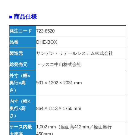
■ 商品仕様
発注コード
723-8520
品番
DHE-BOX
製造元
サンデン・リテールシステム株式会社
総発売元
トラスコ中山株式会社
外寸（幅×
奥行×高
931 × 1202 × 2031 mm
さ）
内寸（幅×
奥行×高
864 × 1113 × 1750 mm
さ）
ケース内最
1,002 mm（座面高412mm／座面奥行
大座高
450mm）