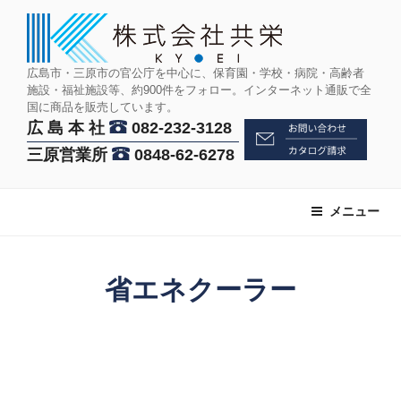
コ
ン
テ
ン
広島市・三原市の官公庁を中心に、保育園・学校・病院・高齢者
施設・福祉施設等、約900件をフォロー。インターネット通販で全
ツ
国に商品を販売しています。
へ
広 島 本 社
082-232-3128
ス
三原営業所
0848-62-6278
キ
ッ
プ
メニュー
省エネクーラー