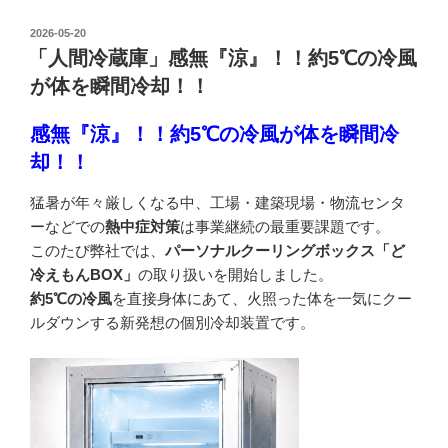
投
2026-05-20
稿
「人間冷蔵庫」感無『涼』！！約5℃の冷風
日:
が体を瞬間冷却！！
感無『涼』！！約5℃の冷風が体を瞬間冷
却！！
猛暑が年々厳しくなる中、工場・建築現場・物流センタ
ーなどでの
熱中症対策
は事業継続の最重要課題です。
このたび弊社では、
パーソナルクーリングボックス「ど
冷えもんBOX」
の取り扱いを開始しました。
約5℃の冷風
を直接身体にあて、火照った体を一気にクー
ルダウンする新発想の個別冷却装置です。