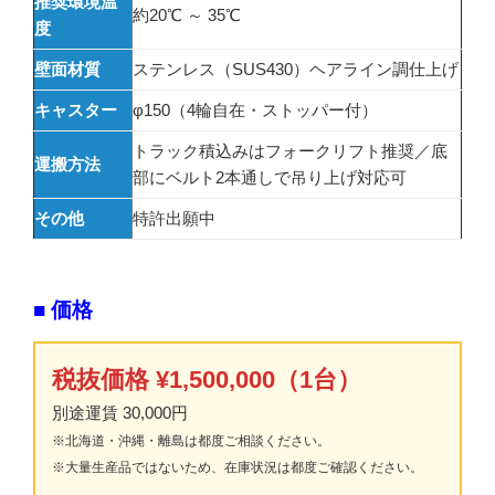
推奨環境温
約20℃ ～ 35℃
度
壁面材質
ステンレス（SUS430）ヘアライン調仕上げ
キャスター
φ150（4輪自在・ストッパー付）
トラック積込みはフォークリフト推奨／底
運搬方法
部にベルト2本通しで吊り上げ対応可
その他
特許出願中
■ 価格
税抜価格 ¥1,500,000（1台）
別途運賃 30,000円
※北海道・沖縄・離島は都度ご相談ください。
※大量生産品ではないため、在庫状況は都度ご確認ください。