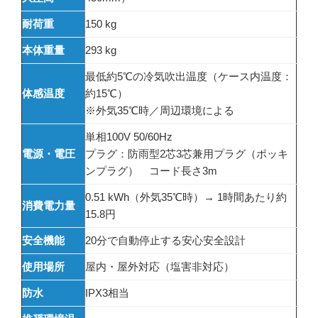
耐荷重
150 kg
本体重量
293 kg
最低約5℃の冷気吹出温度（ケース内温度：
体感温度
約15℃）
※外気35℃時／周辺環境による
単相100V 50/60Hz
電源・電圧
プラグ：防雨型2芯3芯兼用プラグ（ポッキ
ンプラグ） コード長さ3m
0.51 kWh（外気35℃時）→ 1時間あたり約
消費電力量
15.8円
安全機能
20分で自動停止する安心安全設計
使用場所
屋内・屋外対応（塩害非対応）
防水
IPX3相当