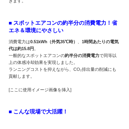
きます。
■ スポットエアコンの約半分の消費電力！省
エネ＆環境にやさしい
消費電力は
0.51kWh（外気35℃時）
、
1時間あたりの電気
代は約15.8円
。
一般的なスポットエアコンの
約半分の消費電力
で同等以
上の体感冷却効果を実現しました。
ランニングコストを抑えながら、CO₂排出量の削減にも
貢献します。
[ここに使用イメージ画像を挿入]
■ こんな現場で大活躍！