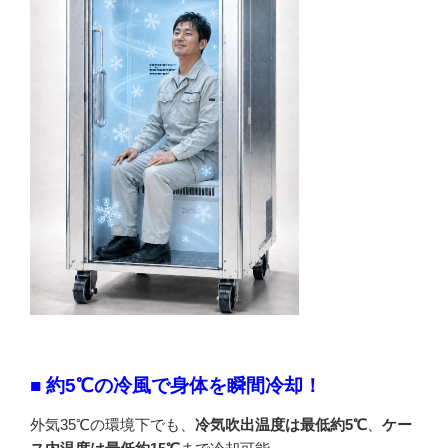
■ 約5℃の冷風で身体を瞬間冷却！
外気35℃の環境下でも、
冷気吹出温度は最低約5℃
、
ケー