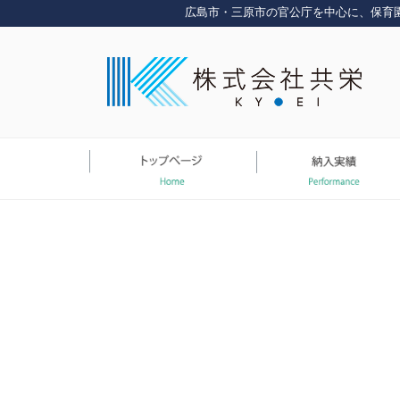
コ
広島市・三原市の官公庁を中心に、保育
ン
テ
ン
ツ
へ
ス
キ
ッ
プ