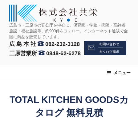
コ
ン
テ
ン
広島市・三原市の官公庁を中心に、保育園・学校・病院・高齢者
施設・福祉施設等、約900件をフォロー。インターネット通販で全
ツ
国に商品を販売しています。
へ
広 島 本 社
082-232-3128
ス
三原営業所
0848-62-6278
キ
ッ
プ
メニュー
TOTAL KITCHEN GOODSカ
タログ 無料見積