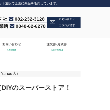
ット通販で全国に商品を販売しています。
本 社
082-232-3128
業所
0848-62-6278
ahoo店）
（DIYのスーパーストア！