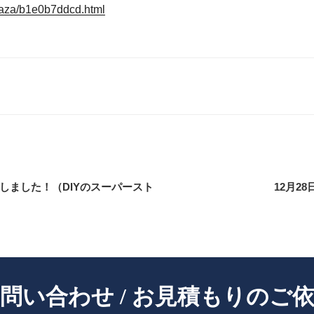
plaza/b1e0b7ddcd.html
Pしました！（DIYのスーパースト
12月2
- Contact -
問い合わせ / お見積もりのご