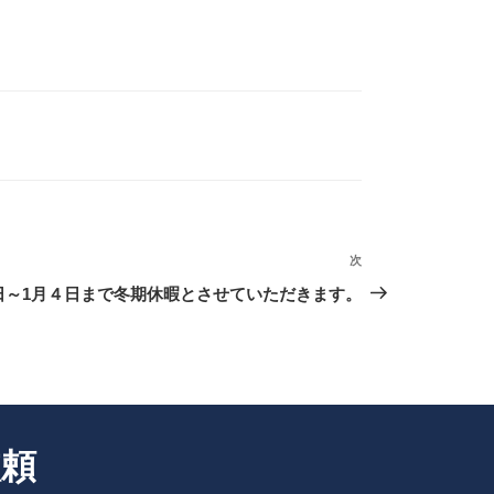
次
次
の
8日～1月４日まで冬期休暇とさせていただきます。
投
稿
依頼