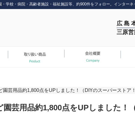
園・学校・病院・高齢者施設・福祉施設等、約900件をフォロー。インターネ
広 島 
三原営
芸用品約1,800点をUPしました！（DIYのスーパーストア！Y
園芸用品約1,800点をUPしました！