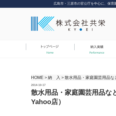
コ
広島市・三原市の官公庁を中心に、保育
ン
テ
ン
ツ
へ
ス
キ
ッ
プ
HOME
>
納 入
>
散水用品・家庭園芸用品など園
投
2014-10-17
稿
散水用品・家庭園芸用品など
日:
Yahoo店）