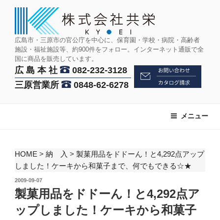
コ
ン
テ
ン
広島市・三原市の官公庁を中心に、保育園・学校・病院・高齢者
施設・福祉施設等、約900件をフォロー。インターネット通販で全
ツ
国に商品を販売しています。
へ
広 島 本 社
082-232-3128
ス
三原営業所
0848-62-6278
キ
ッ
プ
メニュー
HOME
>
納 入
>
製菓用品をドドーん！と4,292点アップ
しました！ケーキから和菓子まで、何でもできる☆★
投
2009-09-07
稿
製菓用品をドドーん！と4,292点ア
日:
ップしました！ケーキから和菓子