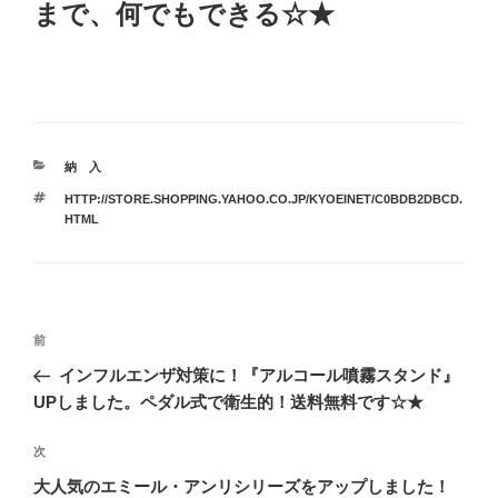
まで、何でもできる☆★
カ
納 入
テ
タ
HTTP://STORE.SHOPPING.YAHOO.CO.JP/KYOEINET/C0BDB2DBCD.
ゴ
グ
HTML
リ
ー
投
前
前
稿
の
インフルエンザ対策に！『アルコール噴霧スタンド』
ナ
投
UPしました。ペダル式で衛生的！送料無料です☆★
ビ
稿
ゲ
次
次
の
ー
大人気のエミール・アンリシリーズをアップしました！