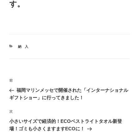
す。
カ
納 入
テ
ゴ
リ
ー
投
前
前
稿
の
福岡マリンメッセで開催された「インターナショナル
ナ
投
ギフトショー」に行ってきました！
ビ
稿
ゲ
次
次
の
ー
小さいサイズで経済的！ECOベストライトタオル新登
投
シ
場！ゴミも小さくますますECOに！
稿
ョ