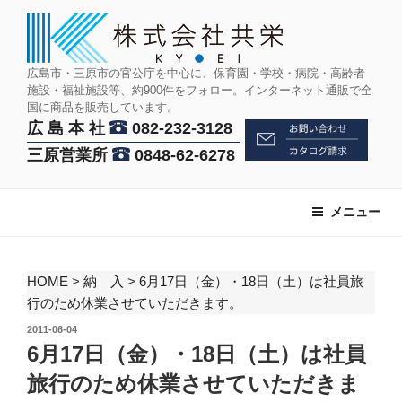
コ
ン
テ
ン
広島市・三原市の官公庁を中心に、保育園・学校・病院・高齢者
施設・福祉施設等、約900件をフォロー。インターネット通販で全
ツ
国に商品を販売しています。
へ
広 島 本 社
082-232-3128
ス
三原営業所
0848-62-6278
キ
ッ
プ
メニュー
HOME
>
納 入
>
6月17日（金）・18日（土）は社員旅
行のため休業させていただきます。
投
2011-06-04
稿
6月17日（金）・18日（土）は社員
日:
旅行のため休業させていただきま