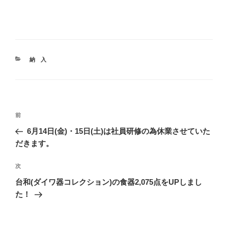
カ
納 入
テ
ゴ
リ
ー
投
前
前
稿
の
6月14日(金)・15日(土)は社員研修の為休業させていた
ナ
投
だきます。
ビ
稿
ゲ
次
次
の
ー
台和(ダイワ器コレクション)の食器2,075点をUPしまし
投
シ
た！
稿
ョ
ン