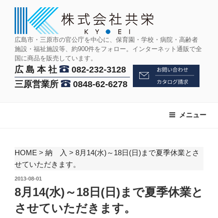
コ
ン
テ
ン
広島市・三原市の官公庁を中心に、保育園・学校・病院・高齢者
施設・福祉施設等、約900件をフォロー。インターネット通販で全
ツ
国に商品を販売しています。
へ
広 島 本 社
082-232-3128
ス
三原営業所
0848-62-6278
キ
ッ
プ
メニュー
HOME
>
納 入
>
8月14(水)～18日(日)まで夏季休業とさ
せていただきます。
投
2013-08-01
稿
8月14(水)～18日(日)まで夏季休業と
日:
させていただきます。