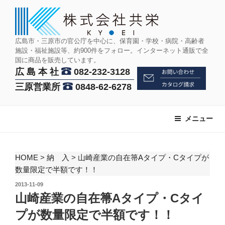
コ
ン
テ
ン
広島市・三原市の官公庁を中心に、保育園・学校・病院・高齢者
施設・福祉施設等、約900件をフォロー。インターネット通販で全
ツ
国に商品を販売しています。
へ
広 島 本 社
082-232-3128
ス
三原営業所
0848-62-6278
キ
ッ
プ
メニュー
HOME
>
納 入
>
山崎産業の自在箒Aタイプ・Cタイプが
数量限定で半額です！！
投
2013-11-09
稿
山崎産業の自在箒Aタイプ・Cタイ
日:
プが数量限定で半額です！！