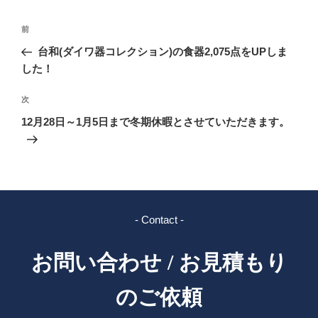
ー
投
前
前
稿
の
台和(ダイワ器コレクション)の食器2,075点をUPしま
ナ
投
した！
ビ
稿
ゲ
次
次
の
ー
12月28日～1月5日まで冬期休暇とさせていただきます。
投
シ
稿
ョ
ン
- Contact -
お問い合わせ / お見積もり
のご依頼