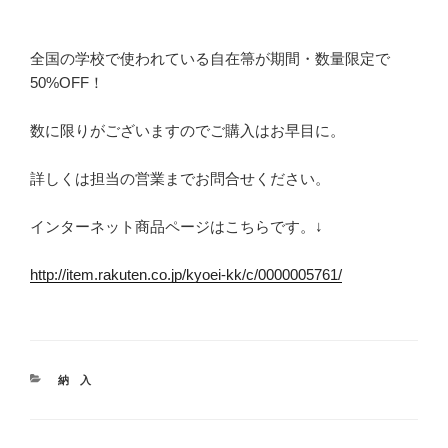
全国の学校で使われている自在箒が期間・数量限定で
50%OFF！
数に限りがございますのでご購入はお早目に。
詳しくは担当の営業までお問合せください。
インターネット商品ページはこちらです。↓
http://item.rakuten.co.jp/kyoei-kk/c/0000005761/
カ
納 入
テ
ゴ
リ