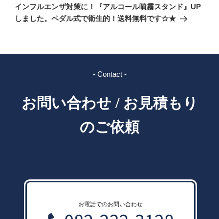
の
ー
インフルエンザ対策に！『アルコール噴霧スタンド』UP
投
シ
しました。ペダル式で衛生的！送料無料です☆★
稿
ョ
ン
- Contact -
お問い合わせ / お見積もり
のご依頼
お電話でのお問い合わせ