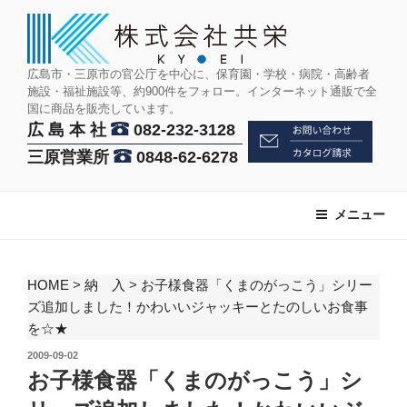
コ
ン
テ
ン
広島市・三原市の官公庁を中心に、保育園・学校・病院・高齢者
施設・福祉施設等、約900件をフォロー。インターネット通販で全
ツ
国に商品を販売しています。
へ
広 島 本 社
082-232-3128
ス
三原営業所
0848-62-6278
キ
ッ
プ
メニュー
HOME
>
納 入
>
お子様食器「くまのがっこう」シリー
ズ追加しました！かわいいジャッキーとたのしいお食事
を☆★
投
2009-09-02
稿
お子様食器「くまのがっこう」シ
日: