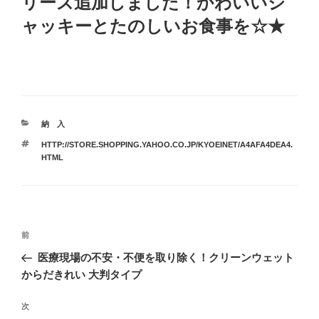
リーズ追加しました！かわいいジ
ャッキーとたのしいお食事を☆★
カ
納 入
テ
タ
HTTP://STORE.SHOPPING.YAHOO.CO.JP/KYOEINET/A4AFA4DEA4.
ゴ
グ
HTML
リ
ー
投
前
前
稿
の
医療現場の不安・不便を取り除く！クリーンウェット
ナ
投
からだきれい 大判タイプ
ビ
稿
ゲ
次
次