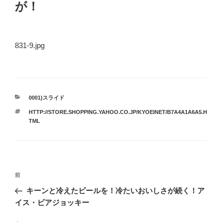
が！
831-9.jpg
カ
0001)スライド
テ
タ
HTTP://STORE.SHOPPING.YAHOO.CO.JP/KYOEINET/B7A4A1A6A5.H
ゴ
グ
TML
リ
ー
投
前
前
稿
の
キーンと冷えたビールを！冷たいおいしさが続く！ア
ナ
投
イス・ビアジョッキー
ビ
稿