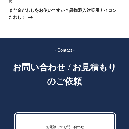
ゲ
次
次
の
ー
まだ金だわしをお使いですか？異物混入対策用ナイロン
投
シ
たわし！
稿
ョ
ン
- Contact -
お問い合わせ / お見積もり
のご依頼
お電話でのお問い合わせ