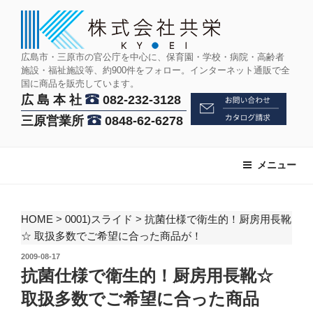
コ
ン
テ
ン
広島市・三原市の官公庁を中心に、保育園・学校・病院・高齢者
施設・福祉施設等、約900件をフォロー。インターネット通販で全
ツ
国に商品を販売しています。
へ
広 島 本 社
082-232-3128
ス
三原営業所
0848-62-6278
キ
ッ
プ
メニュー
HOME
>
0001)スライド
>
抗菌仕様で衛生的！厨房用長靴
☆ 取扱多数でご希望に合った商品が！
投
2009-08-17
稿
抗菌仕様で衛生的！厨房用長靴☆
日:
取扱多数でご希望に合った商品