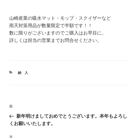
山崎産業の吸水マット・モップ・スクイザーなど
雨天対策用品が数量限定で半額です！！
数に限りがございますのでご購入はお早目に。
詳しくは担当の営業までお問合せください。
カ
納 入
テ
ゴ
リ
ー
投
前
前
稿
の
新年明けましておめでとうございます。本年もよろし
ナ
投
くお願いいたします。
ビ
稿
ゲ
次
次