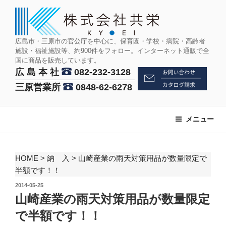
コ
ン
テ
ン
広島市・三原市の官公庁を中心に、保育園・学校・病院・高齢者
施設・福祉施設等、約900件をフォロー。インターネット通販で全
ツ
国に商品を販売しています。
へ
広 島 本 社
082-232-3128
ス
三原営業所
0848-62-6278
キ
ッ
プ
メニュー
HOME
>
納 入
>
山崎産業の雨天対策用品が数量限定で
半額です！！
投
2014-05-25
稿
山崎産業の雨天対策用品が数量限定
日:
で半額です！！