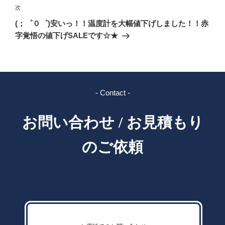
ゲ
次
次
の
ー
(；゜０゜)安いっ！！温度計を大幅値下げしました！！赤
投
シ
字覚悟の値下げSALEです☆★
稿
ョ
ン
- Contact -
お問い合わせ / お見積もり
のご依頼