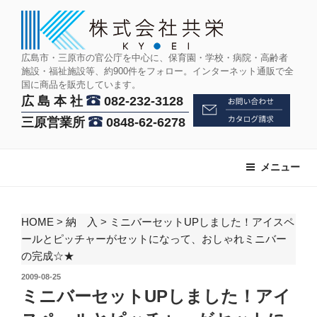
コ
ン
テ
ン
広島市・三原市の官公庁を中心に、保育園・学校・病院・高齢者
施設・福祉施設等、約900件をフォロー。インターネット通販で全
ツ
国に商品を販売しています。
へ
広 島 本 社
082-232-3128
ス
三原営業所
0848-62-6278
キ
ッ
プ
メニュー
HOME
>
納 入
>
ミニバーセットUPしました！アイスペ
ールとピッチャーがセットになって、おしゃれミニバー
の完成☆★
投
2009-08-25
稿
ミニバーセットUPしました！アイ
日: