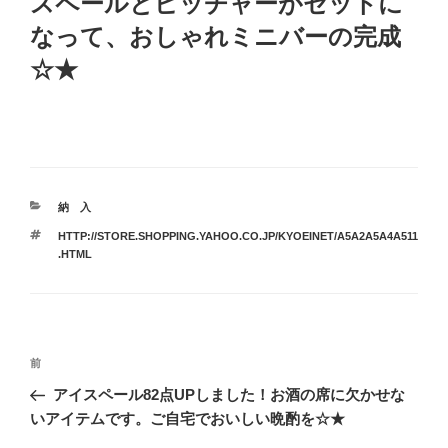
スペールとピッチャーがセットに
なって、おしゃれミニバーの完成
☆★
カ
納 入
テ
タ
HTTP://STORE.SHOPPING.YAHOO.CO.JP/KYOEINET/A5A2A5A4A511
ゴ
グ
.HTML
リ
ー
投
前
前
稿
の
アイスペール82点UPしました！お酒の席に欠かせな
ナ
投
いアイテムです。ご自宅でおいしい晩酌を☆★
ビ
稿